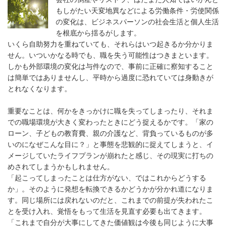
もしがたい天変地異などによる労働条件・労使関係
の変化は、ビジネスパーソンの社会生活と個人生活
を根底から揺るがします。
いくら自助努力を重ねていても、それらはいつ起きるか分かりま
せん。いついかなる時でも、職を失う可能性はつきまといます。
しかも外部環境の変化は与件なので、事前に正確に察知すること
は簡単ではありませんし、平時から過度に恐れていては身動きが
とれなくなります。
重要なことは、何かをきっかけに職を失ってしまったり、それま
での職場環境が大きく変わったときにどう捉えるかです。「家の
ローン、子どもの教育費、親の介護など、背負っているものが多
いのになぜこんな目に？」と事態を悲観的に捉えてしまうと、イ
メージしていたライフプランが崩れたと感じ、その現実に打ちの
めされてしまうかもしれません。
「起こってしまったことは仕方がない、ではこれからどうする
か」。そのように発想を転換できるかどうかが分かれ道になりま
す。同じ場所には戻れないのだと、これまでの前提が失われたこ
とを受け入れ、覚悟をもって生活を見直す必要も出てきます。
「これまで自分が大事にしてきた価値観は今後も同じように大事