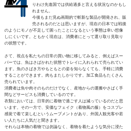
りわけ先進国では供給過多と言える状況なのかもし
れません。
今後もまだ見ぬ画期的で斬新な製品が開発され、販
売されるのだとは思いますが、現在の日本では戦後
のようにモノが不足して困ったことになるという事態は幸い想像
しにくいです。ともかく現在は、消費者にとって選り取り見取り
の状態です。
さて、視点を私たちの日常の買い物に移してみると、例えばスー
パーでは、魚はさばかれた状態でトレイに入れられて売られてい
ます。魚のさばき方やもともとの姿を知らなくても、手軽に消費
することができます。肉もまたしかりです。加工食品もたくさん
売られています。
消費者は魚や肉そのものだけでなく、産地からの運搬やさばく手
間などサービスも消費しているのです。
衣類においては、日常的に着物で過ごす人は減っているのだと思
います。その一方で、安価なフェイク（着物風の服）をコスプレ
感覚で着て楽しむというムーブメントがあり、外国人観光客や若
い人たちに人気だと聞きます。
それらは本物の着物では勿論なく、着物を着たような気分に浸た