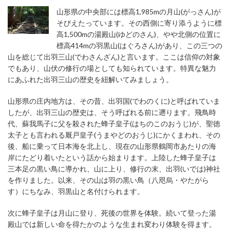
山形県の中央部には標高1,985mの月山(がっさん)が
そびえたっています。その西側に寄り添うように標
高1,500mの湯殿山(ゆどのさん)、やや北側の位置に
標高414mの羽黒山(はぐろさん)があり、この三つの
山を総じて出羽三山(でわさんざん)と言います。ここは信仰の対象
でもあり、山伏の修行の場としても知られています。特異な魅力
にあふれた出羽三山の歴史を紐解いてみましょう。
山形県の庄内地方は、その昔、出羽国(でわのくに)と呼ばれていま
したが、出羽三山の歴史は、そう呼ばれる前に遡ります。飛鳥時
代、蘇我馬子に父を殺された蜂子皇子(はちのこのおうじ)が、聖徳
太子とも言われる厩戸皇子(うまやどのおうじ)にかくまわれ、その
後、船に乗って日本海を北上し、現在の山形県鶴岡市あたりの海
岸にたどり着いたという話から始まります。上陸した蜂子皇子は
三本足の黒い鳥に導かれ、山に上り、修行の末、出羽(いでは)神社
を作りました。以来、その山は羽の黒い鳥（八咫烏・やたがら
す）にちなみ、羽黒山と名付けられます。
次に蜂子皇子は月山に登り、死後の世界を体験。続いて登った湯
殿山では新しい命を得たかのような生まれ変わり体験を得ます。