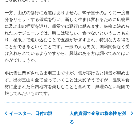
一方、山伏の修行に近道はありません。蜂子皇子のように一度自
分をリセットする儀式を行い、新しく生まれ変わるために広範囲
に及ぶ山の拝所を巡り、籠堂では勤行に励みます。厳格に決めら
れたスケジュールでは、時には寝ない、食べないということもあ
り、極限まで追い込むことで五感が研ぎすまれ、特別な力を得る
ことができるということです。一般の人も男女、国籍関係なく受
け入れられているようですから、興味のある方は調べてみてはい
かがでしょうか。
冬は雪に閉ざされる出羽三山ですが、雪が溶けると絶景が望めま
す。出羽三山を全て登っていくことは大変そうですが、温泉や食
材に恵まれた庄内地方を楽しむことも含めて、無理のない範囲で
旅してみたいものです。
イースター、日付の謎
人的資源で企業の将来性を測
る