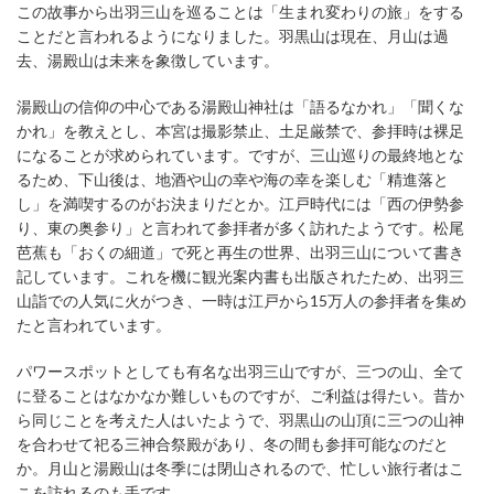
この故事から出羽三山を巡ることは「生まれ変わりの旅」をする
ことだと言われるようになりました。羽黒山は現在、月山は過
去、湯殿山は未来を象徴しています。
湯殿山の信仰の中心である湯殿山神社は「語るなかれ」「聞くな
かれ」を教えとし、本宮は撮影禁止、土足厳禁で、参拝時は裸足
になることが求められています。ですが、三山巡りの最終地とな
るため、下山後は、地酒や山の幸や海の幸を楽しむ「精進落と
し」を満喫するのがお決まりだとか。江戸時代には「西の伊勢参
り、東の奥参り」と言われて参拝者が多く訪れたようです。松尾
芭蕉も「おくの細道」で死と再生の世界、出羽三山について書き
記しています。これを機に観光案内書も出版されたため、出羽三
山詣での人気に火がつき、一時は江戸から15万人の参拝者を集め
たと言われています。
パワースポットとしても有名な出羽三山ですが、三つの山、全て
に登ることはなかなか難しいものですが、ご利益は得たい。昔か
ら同じことを考えた人はいたようで、羽黒山の山頂に三つの山神
を合わせて祀る三神合祭殿があり、冬の間も参拝可能なのだと
か。月山と湯殿山は冬季には閉山されるので、忙しい旅行者はこ
こを訪れるのも手です。