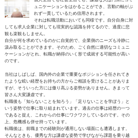
ュニケーションをはかることができ、言動の軸がぶ
れず一貫しているため信用されます。
それは転職活動においても同様です。自分自身に対
しても求人企業に対しても現実的な認識を持てるので、過度に悲
観も楽観もしません。
自分が何を求めているのかに自覚的で、企業側のニーズも冷静に
汲み取ることができます。そのため、ごく自然に適切なコミュニ
ケーションがとれ、転職が納得のいく形で成就する可能性が高い
のです。
当社はしばしば、国内外の企業で重要なポジションを任されてき
たような眩い経歴をお持ちの方からご相談を受けることがありま
すが、そういった方には傲り高ぶる姿勢がありません。きまって
皆さん大変謙虚です。
転職後も「知らないことを知ろう」「足りないことを学ぼう」と
いう姿勢で仕事に取り組まれています。過去の仕事は経歴の一つ
であると捉え、これからの仕事にワクワクしているのです。その
上、危機感も併せ持っています。
転職後は、前職までの経験則が通用しない場面にも遭遇します。
そんなときも、優秀な方は謙虚な姿勢で学びながら課題を乗り越