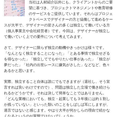
当社は人材紹介以外にも、クライアントからのご要
望に基づき、プロジェクトマネジメントや教育研修
のサービスをご提供しています。それらはプロジェ
クトベースでデザイナーの方と恊働して進めるケー
スが大半で、デザイナーの皆さんの多くは独立して働いている方
（個人事業主や会社経営者）です。今回は、デザイナーが独立し
て働いていく上での要件について考えてみます。
さて、デザイナーに限らず独立の動機やきっかけは様々です。
「なんとなく独立することになった」「とある事情で独立せざる
を得なかった」「独立してでもやりたい仕事があった」「独立が
夢だった」「社内の出世レースに嫌気がさした」などなど、色々
あるかと思います。
実際、独立すること自体は誰にでもできますが（退社し、そう宣
言すれば良いわけですので）、問題は独立した立場で働き続けら
れるかどうかです。それは決して簡単なことではありません。
「どんな業種においても、独立・起業しても３年後には約１割し
か残っていない」といった類いのことをしばしば耳にしますが、
過言ではないと感じます。やはり大半が何かしらの理由で続かな
くなるというのが実態ではないでしょうか。