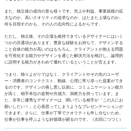
また、独立後の成功の形も様々です。売上や利益、事業規模の拡
大なのか、高いクオリティの追求なのか、はたまた上場なのか。
何を目指すのかも、その人の志向性によるからです。
ただし、独立後、その立場を維持できているデザイナーにはいく
つかの共通項があります。豊富な経験をお持ちで、デザインする
こと自体の能力が高いのはもちろん、クライアントが抱える問題
を可視化する能力やデザインを通じた解決方法を検討し、論理的
に説明する能力がきわめて優れているということが言えます。
つまり、独りよがりではなく、クライアントやその先のユーザ
ー・消費者のコンテクスト、動線、心理に寄り添った提案ができ
るのです。デザインの善し悪し以前に、コミュニケーション能力
が高く、相手本位の姿勢や共感力、洞察力を持っています。ま
た、非常に優秀なデザイナーは、聞いている相手が「この人にお
願いしたい！」と心底思ってしまうようなプレゼンテーションが
できます。さらに、仕事が丁寧でクオリティも申し分ないため、
仕事が仕事を呼ぶような好循環が廻るのです。（次回につづく）