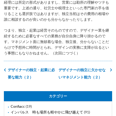
経理には所定の形式がありますし、営業には勘所の理解やツテも
重要です。上述の通り、社労士や税理士といった専門家の手を借
りることも選択肢ではありますが、独立当初はその費用の相場や
誰に相談するのが良いのかも分からなかったりします。
つまり、独立・起業は経営そのものですので、デザイナー業を継
続するために必要なすべての業務が自分自身に降り掛かるので
す。マネジメント面に無頓着な場合、独立後、分からないことだ
らけで予想外に時間がとられ、デザインの実務に支障が出るとい
う事態にもなりかねません。（次回につづく）
デザイナーの独立・起業に必
デザイナーの独立に欠かせな
要な能力（２）
いマネジメント能力（２）
カテゴリー
Confiacc
(19)
インパルス 時も場所も軽やかに飛び越えて
(91)