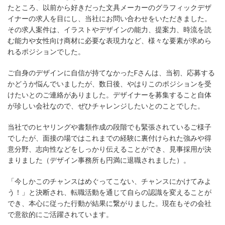
たところ、以前から好きだった文具メーカーのグラフィックデザ
イナーの求人を目にし、当社にお問い合わせをいただきました。
その求人案件は、イラストやデザインの能力、提案力、時流を読
む能力や女性向け商材に必要な表現力など、様々な要素が求めら
れるポジションでした。
ご自身のデザインに自信が持てなかったFさんは、当初、応募する
かどうか悩んでいましたが、数日後、やはりこのポジションを受
けたいとのご連絡がありました。デザイナーを募集すること自体
が珍しい会社なので、ぜひチャレンジしたいとのことでした。
当社でのヒヤリングや書類作成の段階でも緊張されているご様子
でしたが、面接の場ではこれまでの経験に裏付けられた強みや得
意分野、志向性などをしっかり伝えることができ、見事採用が決
まりました（デザイン事務所も円満に退職されました）。
「今しかこのチャンスはめぐってこない、チャンスにかけてみよ
う！」と決断され、転職活動を通じて自らの認識を変えることが
でき、本心に従った行動が結果に繋がりました。現在もその会社
で意欲的にご活躍されています。