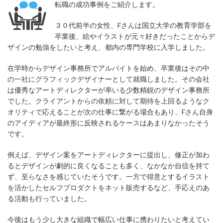
転職の成功事例をご紹介します。
３０代前半の女性、Fさんは国立大学の教育学部を
卒業後、絵やイラストが元々好きだったことからデ
ザインの勉強をしたいと考え、都内の専門学校に入学しました。
在学時からデザイン事務所でアルバイトを始め、卒業後はその中
の一社にグラフィックデザイナーとして就職しました。その会社
は優秀なアートディレクターが率いる少数精鋭のデザイン事務所
でした。クライアントからの依頼に対して期待を上回るようなク
オリティで応えることが次の仕事に繋がる場合もあり、Fさん自身
のアイディアが最終形に反映されるケースはあまりなかったそう
です。
例えば、デザイン案をアートディレクターに提出し、修正が加わ
るとデザインが劇的に良くなることも多く、なかなか自信を持て
ず、至らなさを感じていたそうです。一方で得意とするイラスト
を活かしたセルフプロダクトをネット販売するなど、手応えのあ
る活動も行っていました。
今後はもう少し大きな組織で幅広い仕事に携わりたいと考えてい