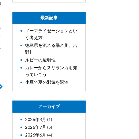
望
最新記事
が
ノーマライゼーションとい
う考え方
方
徳島県を流れる暴れ川、吉
な
野川
ルビーの透明性
カレーからスリランカを知
っていこう！
小豆で夏の邪気を退治
アーカイブ
2026年8月
(1)
2026年7月
(5)
2026年6月
(4)