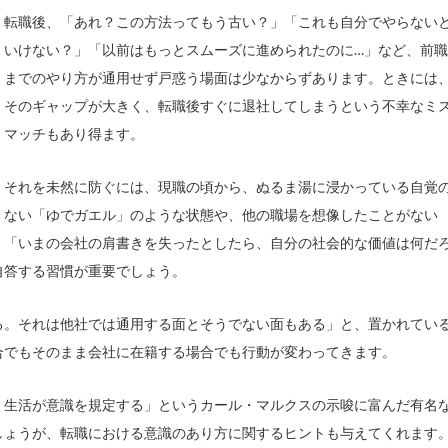
転職後、「あれ？この方法ってもう古い？」「これも自分でやらない
いけない？」「以前はもっとスムーズに進められたのに…」など、前職
までのやり方が通用せず戸惑う場面は少なからずあります。ときには
そのギャップが大きく、転職後すぐに退社してしまうという不幸なミ
マッチもあり得ます。
それを未然に防ぐには、現職の頃から、ぬるま湯に浸かっている自覚
ない「ゆでガエル」のような状態や、他の職場を想像したことがない
、「いまの会社の肩書きを失ったとしたら、自分の社会的な価値は何だ
自答する習慣が重要でしょう。
る。それは他社では通用する面とそうでない面もある」と、置かれてい
合でもそのまま会社に在籍する場合でも行動が変わってきます。
、生活が意識を規定する」というカール・マルクスの示唆に富んだ有名
しょうが、転職における意識のあり方に関するヒントも与えてくれます