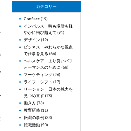
と
カテゴリー
Confiacc
(19)
、
インパルス 時も場所も軽
ス
やかに飛び越えて
(91)
デザイン
(19)
ビジネス やわらかな視点
で仕事を見る
(66)
の
ヘルスケア より良いパフ
ォーマンスのために
(68)
ろ
マーケティング
(26)
ライフ・シフト
(17)
リージョン 日本の魅力を
る
見つめ直す
(78)
働き方
(73)
教育研修
(11)
転職の事例
(33)
な
転職活動
(50)
。