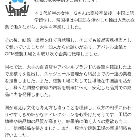
４０代前半の女性、Gさんは高校卒業後、中国に語
学留学し、帰国後は中国語を活かした輸出入業の企
業で働きながら、大学を卒業しました。
その後、結婚・出産を経て再就職し、そこでも貿易実務担当とし
て働いていましたが、知人からの誘いがあり、アパレル企業と
OEM縫製工場とを取り次ぐ企業に転職しました。
同社では、大手の百貨店やアパレルブランドの要望を確認した上
で見積りを提出し、スケジュール管理から納品までの一連の業務
を担当しました。また、縫製工場に対しては堪能な中国語を活か
し、様々な調整や依頼の内容を明確に伝え、安定した品質での納
品に力を発揮しました。
国が違えば文化も考え方も違うことを理解し、双方の相手に伝わ
りやすくきめ細かなディレクションを心掛けたそうです。工場の
効率や納品物の品質が高まり、結果的に働く人々の意欲も向上
し、信頼関係を築きました。また、現地で縫製工場の新規開拓も
行いました。