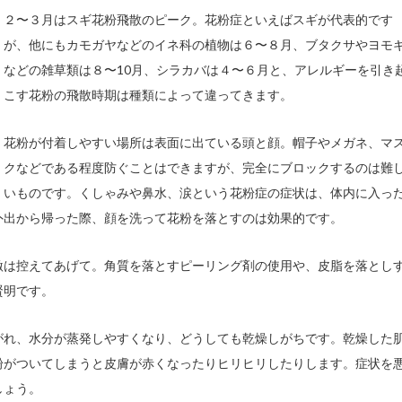
２〜３月はスギ花粉飛散のピーク。花粉症といえばスギが代表的です
が、他にもカモガヤなどのイネ科の植物は６〜８月、ブタクサやヨモ
などの雑草類は８〜10月、シラカバは４〜６月と、アレルギーを引き
こす花粉の飛散時期は種類によって違ってきます。
花粉が付着しやすい場所は表面に出ている頭と顔。帽子やメガネ、マ
クなどである程度防ぐことはできますが、完全にブロックするのは難
いものです。くしゃみや鼻水、涙という花粉症の症状は、体内に入っ
外出から帰った際、顔を洗って花粉を落とすのは効果的です。
激は控えてあげて。角質を落とすピーリング剤の使用や、皮脂を落とし
賢明です。
がれ、水分が蒸発しやすくなり、どうしても乾燥しがちです。乾燥した
粉がついてしまうと皮膚が赤くなったりヒリヒリしたりします。症状を
しょう。