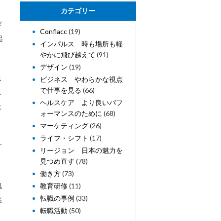
カテゴリー
ギ
Confiacc
(19)
起
インパルス 時も場所も軽
やかに飛び越えて
(91)
デザイン
(19)
ス
ビジネス やわらかな視点
で仕事を見る
(66)
し
ヘルスケア より良いパフ
た
ォーマンスのために
(68)
マーケティング
(26)
ライフ・シフト
(17)
す
リージョン 日本の魅力を
見つめ直す
(78)
働き方
(73)
肌
教育研修
(11)
転職の事例
(33)
悪
転職活動
(50)