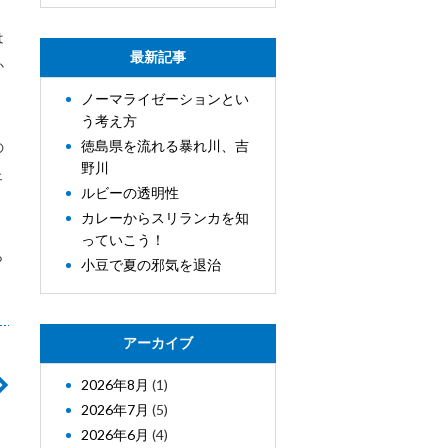
は
最新記事
か
ノーマライゼーションとい
う考え方
徳島県を流れる暴れ川、吉
の
野川
ェ
ルビーの透明性
カレーからスリランカを知
っていこう！
ら
小豆で夏の邪気を退治
アーカイブ
2026年8月
(1)
2026年7月
(5)
2026年6月
(4)