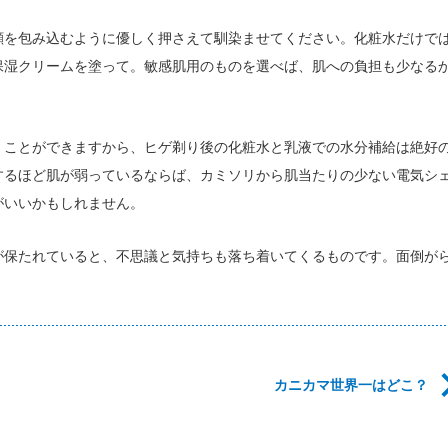
顔を包み込むように優しく押さえて馴染ませてください。化粧水だけで
保湿クリームを塗って。敏感肌用のものを選べば、肌への負担も少なる
くことができますから、ヒゲ剃り後の化粧水と乳液での水分補給は絶好
するほど肌が弱っているならば、カミソリから肌当たりの少ない電気シ
がいいかもしれません。
が保たれていると、不思議と気持ちも落ち着いてくるものです。面倒が
カニカマ世界一はどこ？