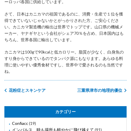
ーロッパ各国に供給しています。
さて、日本はカニカマの祖国であるのに、消費・生産で１位を獲
得できていないじゃないかとがっかりされた方、ご安心くださ
い。カニカマ製造機の輸出は世界でトップです。山口県の機械メ
ーカー、ヤナギヤという会社がシェア70％を占め、日本国内はも
ちろん、世界各国に輸出しています。
カニカマは100gで90kcalと低カロリー。脂質が少なく、白身魚の
すり身からできているのでタンパク源にもなります。あらゆる料
理に使いやすい優秀食材ですし、世界中で愛されるのも当然です
ね。
花粉症とスキンケア
三重県津市の地理的優位
カテゴリー
Confiacc
(19)
インパルス 時も場所も軽やかに飛び越えて
(91)