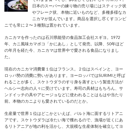
日本のスーパーの練り物の売り場にはスティック状
やフレーク状、本物に近いものなど、多種多様なカ
ニカマが並んでいます。商品を選択し尽くすコンビ
ニでも常に２〜３種類は置かれています。
カニカマを作ったのは石川県能登の食品加工会社スギヨ。1972
年、カニ風味カマボコ「かにあし」として発売。以降、50年ほど
の年月を経た今、カニカマは世界中で愛される食品になりまし
た。
現在のカニカマ消費量１位はフランス。２位はスペインと、ヨー
ロッパ勢の消費に勢いがあります。ヨーロッパではSURIMIと呼ば
れることが多く、スケトウダラのすり身を蒸すという製造方法が
ヘルシー志向の人々に受けています。寿司の具材はもちろん、サ
ンドイッチの具やアヒージョなどに使われることはもはや当たり
前。本物のカニよりも愛されているのだとか。
生産量で世界１位はどこかといえば、バルト海に面するリトアニ
アです。スケトウダラは冷たい海で獲れるので、漁場が近くにあ
るリトアニアが地の利を活かし、大規模な生産体制を確立してヨ