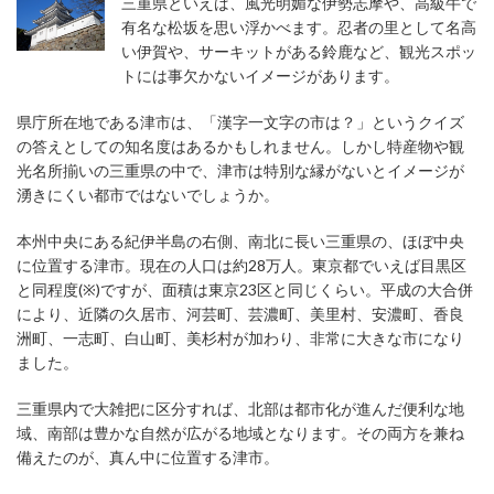
三重県といえば、風光明媚な伊勢志摩や、高級牛で
有名な松坂を思い浮かべます。忍者の里として名高
い伊賀や、サーキットがある鈴鹿など、観光スポッ
トには事欠かないイメージがあります。
県庁所在地である津市は、「漢字一文字の市は？」というクイズ
の答えとしての知名度はあるかもしれません。しかし特産物や観
光名所揃いの三重県の中で、津市は特別な縁がないとイメージが
湧きにくい都市ではないでしょうか。
本州中央にある紀伊半島の右側、南北に長い三重県の、ほぼ中央
に位置する津市。現在の人口は約28万人。東京都でいえば目黒区
と同程度(※)ですが、面積は東京23区と同じくらい。平成の大合併
により、近隣の久居市、河芸町、芸濃町、美里村、安濃町、香良
洲町、一志町、白山町、美杉村が加わり、非常に大きな市になり
ました。
三重県内で大雑把に区分すれば、北部は都市化が進んだ便利な地
域、南部は豊かな自然が広がる地域となります。その両方を兼ね
備えたのが、真ん中に位置する津市。