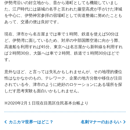
伊勢湾沿いの好立地から、昔から港町としても機能していまし
た。江戸時代には築城の名手と言われた藤堂高虎が手がけた津城
を中心に、伊勢神宮参拝の宿場町として街道整備に努めたことも
あって、交通の便は良好です。
現在、津市から名古屋までは車で１時間、鉄道を使えば50分ほ
ど。伊勢湾に面しているため、対岸の中部国際空港に向かう際、
高速船を利用すれば45分。東京へは名古屋から新幹線を利用すれ
ば２時間30分。大阪へは車で２時間、鉄道で１時間30分ほどで
す。
意外なほど、と言っては失礼かもしれませんが、その地理的優位
性はなかなかのもの。テレワーク、企業の地方分散や移住が注目
されている今、津市のように絶好のロケーションにある場所を探
しだす思考実験も面白いかもしれません。
※2020年2月１日現在目黒区住民基本台帳より
カニカマ世界一はどこ？
名刺マナーのおさらい