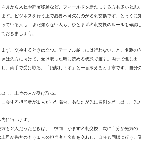
４月から入社や部署移動など、フィールドを新たにする方も多いと思
ます。ビジネスを行う上で必要不可欠なのが名刺交換です。とっくに
っている人も、まだ知らない人も、ひとまず名刺交換のルールを確認
ておきましょう。
まず、交換するときは立つ。テーブル越しには行わないこと。名刺の
きは先方に向けて、受け取った時に読める状態で渡す。両手で差し出
し、両手で受け取る。「頂戴します」と一言添えると丁寧です。自分
。
し出し、上位の人が受け取る。
、面会する担当者が１人だった場合、あなたが先に名刺を差し出し、先
ら先に行います。
先方も２人だったときは、上役同士がまず名刺交換。次に自分が先方の
の上司が先方のもう１人の担当者と名刺を交わし、自分も同様に行う。