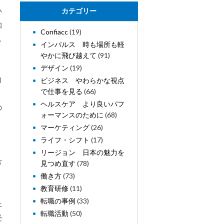
い
カテゴリー
知
Confiacc
(19)
し
インパルス 時も場所も軽
やかに飛び越えて
(91)
デザイン
(19)
向
ビジネス やわらかな視点
で仕事を見る
(66)
ヘルスケア より良いパフ
の
ォーマンスのために
(68)
マーケティング
(26)
ライフ・シフト
(17)
リージョン 日本の魅力を
方
見つめ直す
(78)
働き方
(73)
教育研修
(11)
転職の事例
(33)
上
転職活動
(50)
受