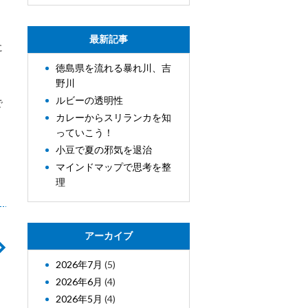
最新記事
に
徳島県を流れる暴れ川、吉
野川
ルビーの透明性
で
カレーからスリランカを知
。
っていこう！
小豆で夏の邪気を退治
マインドマップで思考を整
理
アーカイブ
2026年7月
(5)
2026年6月
(4)
2026年5月
(4)