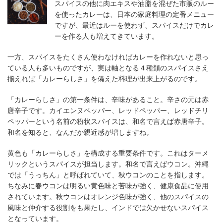
スパイスの他に肉エキスや油脂を混ぜた市販のルー
を使ったカレーは、日本の家庭料理の定番メニュー
ですが、最近はルーを使わず、スパイスだけでカレ
ーを作る人も増えてきています。
一方、スパイスをたくさん使わなければカレーを作れないと思っ
ている人も多いものですが、実は軸となる４種類のスパイスさえ
揃えれば「カレーらしさ」を備えた料理が出来上がるのです。
「カレーらしさ」の第一条件は、辛味があること。辛さの元は赤
唐辛子です。カイエンヌペッパー、レッドペッパー、レッドチリ
ペッパーという名前の粉状スパイスは、和名で言えば赤唐辛子。
和名を知ると、なんだか親近感が増しますね。
黄色も「カレーらしさ」を構成する重要条件です。これはターメ
リックというスパイスが担当します。和名で言えばウコン。沖縄
では「うっちん」と呼ばれていて、秋ウコンのことを指します。
ちなみに春ウコンは明るい黄色味と苦味が強く、健康食品に使用
されています。秋ウコンはオレンジ色味が強く、他のスパイスの
風味と仲介する役割をも果たし、インドでは欠かせないスパイス
となっています。