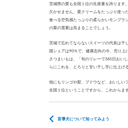
茨城県の栗も全国１位の生産量を誇ります
欠かせません。栗クリームをたっぷり使っ
食べる空気感たっぷりの柔らかいモンブラ
の栗の需要は高まることでしょう。
茨城で忘れてならないスイーツの代表は干
国シェアは90％で、健康志向の今、売り上
さつまいもは、「旬のリレーで365日おい
らにこれを、とろりと甘い干し芋に仕上げ
他にもリンゴや梨、ブドウなど、おいしい
全国１位ということですから、これからま
盲導犬について知ってみよう