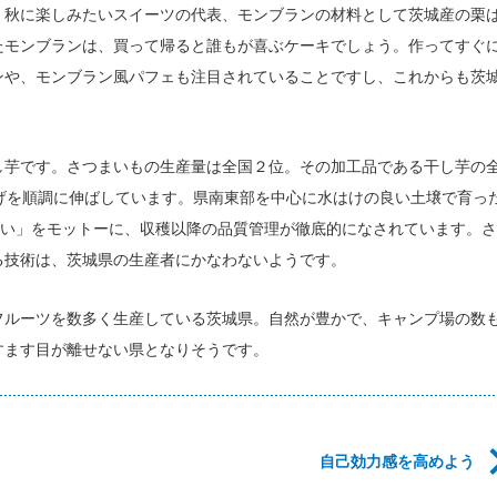
。秋に楽しみたいスイーツの代表、モンブランの材料として茨城産の栗
たモンブランは、買って帰ると誰もが喜ぶケーキでしょう。作ってすぐ
ンや、モンブラン風パフェも注目されていることですし、これからも茨
し芋です。さつまいもの生産量は全国２位。その加工品である干し芋の
げを順調に伸ばしています。県南東部を中心に水はけの良い土壌で育っ
しい」をモットーに、収穫以降の品質管理が徹底的になされています。さ
る技術は、茨城県の生産者にかなわないようです。
フルーツを数多く生産している茨城県。自然が豊かで、キャンプ場の数
すます目が離せない県となりそうです。
自己効力感を高めよう