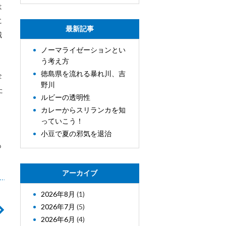
は
に
最新記事
城
ノーマライゼーションとい
う考え方
徳島県を流れる暴れ川、吉
全
野川
た
ルビーの透明性
カレーからスリランカを知
っていこう！
小豆で夏の邪気を退治
も
アーカイブ
2026年8月
(1)
2026年7月
(5)
2026年6月
(4)