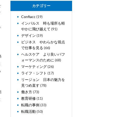
せ
カテゴリー
メ
Confiacc
(19)
インパルス 時も場所も軽
チ
やかに飛び越えて
(91)
デザイン
(19)
ビジネス やわらかな視点
で仕事を見る
(66)
ヘルスケア より良いパフ
格
ォーマンスのために
(68)
ま
マーケティング
(26)
る
ライフ・シフト
(17)
リージョン 日本の魅力を
見つめ直す
(78)
培
働き方
(73)
教育研修
(11)
と
転職の事例
(33)
転職活動
(50)