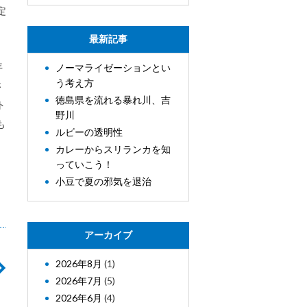
定
最新記事
年
ノーマライゼーションとい
う考え方
さ
徳島県を流れる暴れ川、吉
ト
野川
も
ルビーの透明性
カレーからスリランカを知
っていこう！
小豆で夏の邪気を退治
アーカイブ
2026年8月
(1)
2026年7月
(5)
2026年6月
(4)