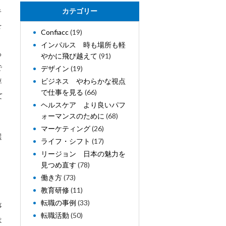
キ
カテゴリー
を
Confiacc
(19)
インパルス 時も場所も軽
る
やかに飛び越えて
(91)
で
デザイン
(19)
ビジネス やわらかな視点
専
で仕事を見る
(66)
て
ヘルスケア より良いパフ
ォーマンスのために
(68)
マーケティング
(26)
選
ライフ・シフト
(17)
。
リージョン 日本の魅力を
見つめ直す
(78)
働き方
(73)
教育研修
(11)
転職の事例
(33)
事
転職活動
(50)
は