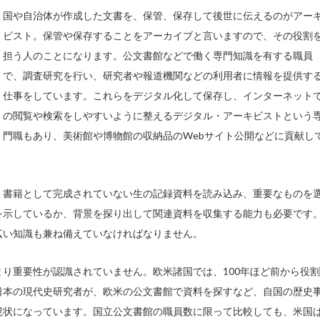
国や自治体が作成した文書を、保管、保存して後世に伝えるのがアー
ビスト。保管や保存することをアーカイブと言いますので、その役割
担う人のことになります。公文書館などで働く専門知識を有する職員
で、調査研究を行い、研究者や報道機関などの利用者に情報を提供す
仕事をしています。これらをデジタル化して保存し、インターネット
の閲覧や検索をしやすいように整えるデジタル・アーキビストという
門職もあり、美術館や博物館の収納品のWebサイト公開などに貢献し
、書籍として完成されていない生の記録資料を読み込み、重要なものを
を示しているか、背景を探り出して関連資料を収集する能力も必要です
広い知識も兼ね備えていなければなりません。
り重要性が認識されていません。欧米諸国では、100年ほど前から役割
日本の現代史研究者が、欧米の公文書館で資料を探すなど、自国の歴史
現状になっています。国立公文書館の職員数に限って比較しても、米国