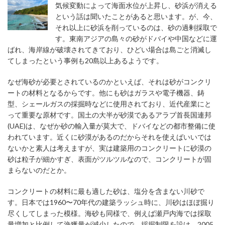
気候変動によって海面水位が上昇し、砂浜が消える
という話は聞いたことがあると思います。が、今、
それ以上に砂浜を削っているのは、砂の過剰採取で
す。東南アジアの島々の砂がドバイや中国などに運
ばれ、海岸線が破壊されてきており、ひどい場合は島ごと消滅し
てしまったという事例も20島以上あるようです。
なぜ海砂が必要とされているのかといえば、それは砂がコンクリ
ートの材料となるからです。他にも砂はガラスや電子機器、鋳
型、シェールガスの採掘時などに使用されており、近代産業にと
って重要な原材です。国土の大半が砂漠であるアラブ首長国連邦
(UAE)は、なぜか砂の輸入量が莫大で、ドバイなどの都市整備に使
われています。近くに砂漠があるのだからそれを使えばいいでは
ないかと素人は考えますが、実は建築用のコンクリートに砂漠の
砂は粒子が細かすぎ、表面がツルツルなので、コンクリートが固
まらないのだとか。
コンクリートの材料に最も適した砂は、塩分を含まない川砂で
す。日本では1960〜70年代の建築ラッシュ時に、川砂はほぼ掘り
尽くしてしまった模様。海砂も同様で、例えば瀬戸内海では採取
量増加と比例して漁獲量が減少したので、採掘制限を設け、2005