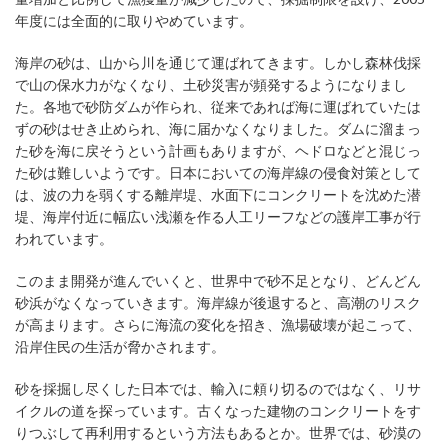
年度には全面的に取りやめています。
海岸の砂は、山から川を通じて運ばれてきます。しかし森林伐採
で山の保水力がなくなり、土砂災害が頻発するようになりまし
た。各地で砂防ダムが作られ、従来であれば海に運ばれていたは
ずの砂はせき止められ、海に届かなくなりました。ダムに溜まっ
た砂を海に戻そうという計画もありますが、ヘドロなどと混じっ
た砂は難しいようです。日本においての海岸線の侵食対策として
は、波の力を弱くする離岸堤、水面下にコンクリートを沈めた潜
堤、海岸付近に幅広い浅瀬を作る人工リーフなどの護岸工事が行
われています。
このまま開発が進んでいくと、世界中で砂不足となり、どんどん
砂浜がなくなっていきます。海岸線が後退すると、高潮のリスク
が高まります。さらに海流の変化を招き、漁場破壊が起こって、
沿岸住民の生活が脅かされます。
砂を採掘し尽くした日本では、輸入に頼り切るのではなく、リサ
イクルの道を探っています。古くなった建物のコンクリートをす
りつぶして再利用するという方法もあるとか。世界では、砂漠の