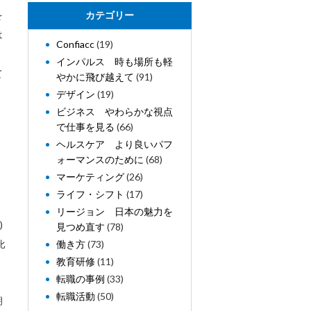
を
カテゴリー
は
Confiacc
(19)
インパルス 時も場所も軽
て
やかに飛び越えて
(91)
デザイン
(19)
ビジネス やわらかな視点
で仕事を見る
(66)
ヘルスケア より良いパフ
、
ォーマンスのために
(68)
マーケティング
(26)
ライフ・シフト
(17)
リージョン 日本の魅力を
)
見つめ直す
(78)
比
働き方
(73)
教育研修
(11)
転職の事例
(33)
転職活動
(50)
朝