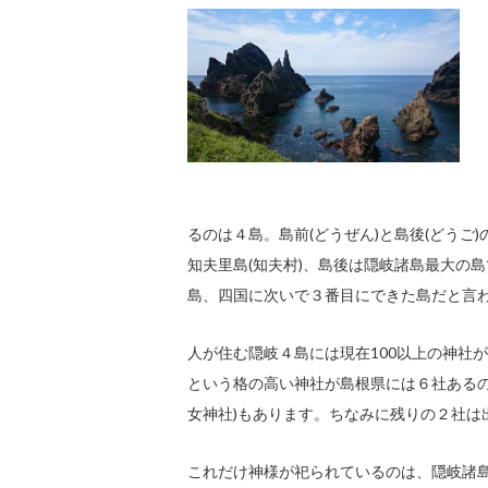
るのは４島。島前(どうぜん)と島後(どうご
知夫里島(知夫村)、島後は隠岐諸島最大の
島、四国に次いで３番目にできた島だと言
人が住む隠岐４島には現在100以上の神社が
という格の高い神社が島根県には６社ある
女神社)もあります。ちなみに残りの２社は
これだけ神様が祀られているのは、隠岐諸