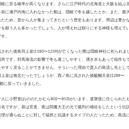
隠岐に至る確率が高くなります。さらに江戸時代の北海道と大阪を結ぶ
冬前に瀬戸内海に入れなかった船は、隠岐で冬を越したとか。また、最
れたため、昔から人が集まってきたという歴史もあります。周辺は豊か
けを願う人も多かったでしょう。人が増えれば頼りにする神様も増えて
です。
れた後鳥羽上皇(1180〜1239)が亡くなった際は隠岐神社に祀られま
場所です。対馬海流の影響で冬も過ごしやすく、湧き水もあって稲作も
たやすく戻ることができません。そういった理由で貴人の島流し先とし
上皇は無念だったでしょうが、西ノ島に流された後醍醐天皇(1288〜
京都に戻っていきました。
に小野篁(おののたかむら802〜853)がいます。遣唐使に任じられた
有名ですが、昼は官吏、夜は閻魔大王の元で裁判の補佐をしたという伝
道理が通らぬことに対して猛然と抗議するタイプの人だったため、島流
。