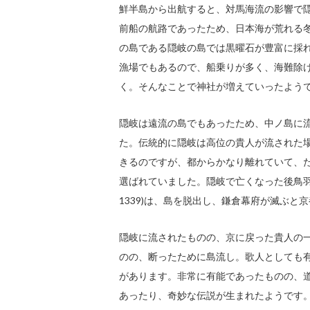
鮮半島から出航すると、対馬海流の影響で
前船の航路であったため、日本海が荒れる
の島である隠岐の島では黒曜石が豊富に採
漁場でもあるので、船乗りが多く、海難除
く。そんなことで神社が増えていったよう
隠岐は遠流の島でもあったため、中ノ島に流さ
た。伝統的に隠岐は高位の貴人が流された
きるのですが、都からかなり離れていて、
選ばれていました。隠岐で亡くなった後鳥羽
1339)は、島を脱出し、鎌倉幕府が滅ぶと
隠岐に流されたものの、京に戻った貴人の一人
のの、断ったために島流し。歌人としても
があります。非常に有能であったものの、
あったり、奇妙な伝説が生まれたようです