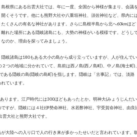
島根県にある出雲大社では、年に一度、全国から神様が集まり、会議
開くそうです。他にも熊野大社や八重垣神社、須佐神社など、県内に
たくさんの有名な神社があります。さらに島根半島から北へ60kmほど
離れた場所にある隠岐諸島にも、大勢の神様がいる模様です。どうし
なのか、理由を探ってみましょう。
隠岐諸島は180もある大小の島から成り立っていますが、人が住んでい
)の２つの地域に分かれていて、島前は西ノ島(西ノ島町)、中ノ島(海士町)
島である隠岐の島(隠岐の島町)を指します。隠岐は「古事記」では、淡路
われています。
あります。江戸時代には300ほどもあったとか。明神大(みょうじんだい
のですが、隠岐には４社(伊勢命神社、水若酢神社、宇受賀命神社、由良
出雲大社と熊野大社です。
島が大陸への入り口で人の行き来が多かったせいだと言われています。