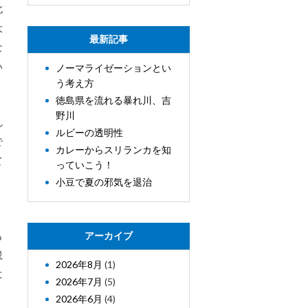
北
大
最新記事
な
い
ノーマライゼーションとい
う考え方
徳島県を流れる暴れ川、吉
野川
し
ルビーの透明性
で
カレーからスリランカを知
て
っていこう！
小豆で夏の邪気を退治
も
アーカイブ
説
2026年8月
(1)
に
2026年7月
(5)
2026年6月
(4)