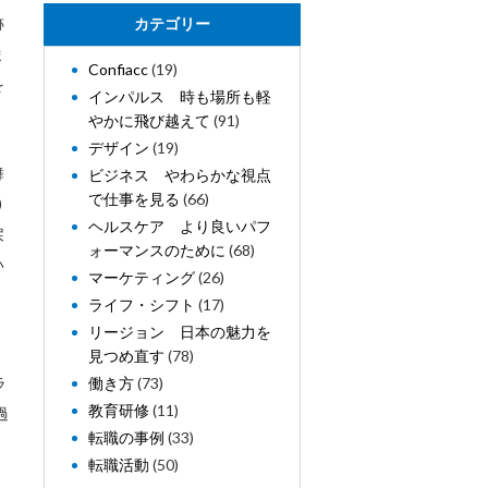
跡
カテゴリー
ま
Confiacc
(19)
を
インパルス 時も場所も軽
やかに飛び越えて
(91)
デザイン
(19)
舞
ビジネス やわらかな視点
で仕事を見る
(66)
)
ヘルスケア より良いパフ
戻
ォーマンスのために
(68)
い
マーケティング
(26)
ライフ・シフト
(17)
リージョン 日本の魅力を
し
見つめ直す
(78)
ラ
働き方
(73)
教育研修
(11)
過
転職の事例
(33)
、
転職活動
(50)