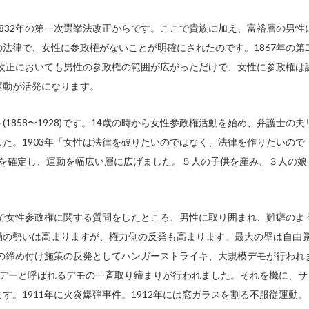
832年の第一次選挙法改正からです。ここで貴族に加え、富裕層の男性
法律で、女性に参政権がないことが明確にされたのです。1867年の第
法改正においても男性の参政権の範囲が広がっただけで、女性に参政権は
運動が活発になります。
1858〜1928)です。14歳の時から女性参政権活動を始め、弁護士の夫
た。1903年「女性は法律を破りたいのではなく、法律を作りたいので
方針を確定し、運動を幅広い層に広げました。５人の子供を産み、３人の娘
会で女性参政権に関する質問をしたところ、男性に取り囲まれ、難癖のよ
動の勢いは高まりますが、権力側の反発も高まります。最大の壁は自由
彼の締め付け施策の反発としてハンガーストライキ、大規模デモが行われ
ライデーと呼ばれるデモの一斉取り締まりが行われました。それを機に、サ
。1911年に火炎爆弾事件。1912年には窓ガラスを割る不服従運動。