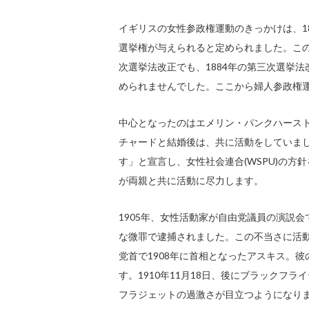
イギリスの女性参政権運動のきっかけは、1
選挙権が与えられると定められました。この
次選挙法改正でも、1884年の第三次選挙
められませんでした。ここから婦人参政権
中心となったのはエメリン・パンクハースト(
チャードと結婚後は、共に活動をしていまし
す」と宣言し、女性社会連合(WSPU)の
が両親と共に活動に尽力します。
1905年、女性活動家が自由党議員の演説
な微罪で逮捕されました。この不当さに活
党首で1908年に首相となったアスキス。
す。1910年11月18日、後にブラックフ
フラジェットの過激さが目立つようになります