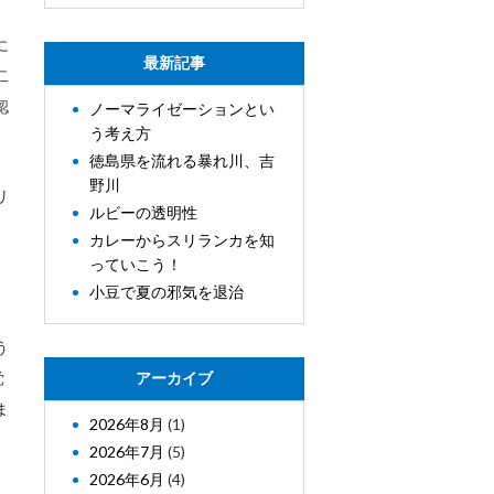
に
最新記事
二
認
ノーマライゼーションとい
う考え方
徳島県を流れる暴れ川、吉
野川
リ
ルビーの透明性
カレーからスリランカを知
っていこう！
小豆で夏の邪気を退治
う
党
アーカイブ
ま
2026年8月
(1)
2026年7月
(5)
2026年6月
(4)