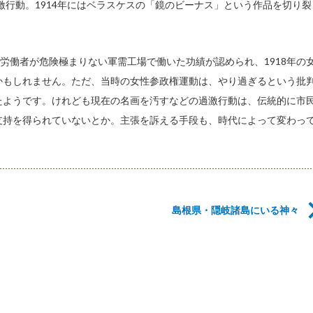
激行動。1914年にはベラスケスの「鏡のビーナス」という作品を切り裂
、女性労働者が危険極まりない軍需工場で働いた功績が認められ、1918年の
かもしれません。ただ、当時の女性参政権運動は、やり過ぎるという批
たようです。けれども現在の名画を汚すなどの過激行動は、伝統的に市
支持を得られていないとか。主張を訴える手段も、時代によって変わっ
島根県・隠岐諸島にいる神々