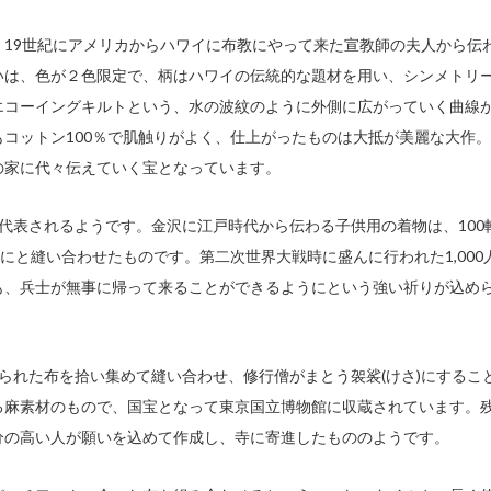
19世紀にアメリカからハワイに布教にやって来た宣教師の夫人から伝
いは、色が２色限定で、柄はハワイの伝統的な題材を用い、シンメトリ
エコーイングキルトという、水の波紋のように外側に広がっていく曲線
コットン100％で肌触りがよく、仕上がったものは大抵が美麗な大作。
の家に代々伝えていく宝となっています。
に代表されるようです。金沢に江戸時代から伝わる子供用の着物は、100
にと縫い合わせたものです。第二次世界大戦時に盛んに行われた1,000
も、兵士が無事に帰って来ることができるようにという強い祈りが込め
てられた布を拾い集めて縫い合わせ、修行僧がまとう袈裟(けさ)にするこ
る麻素材のもので、国宝となって東京国立博物館に収蔵されています。
分の高い人が願いを込めて作成し、寺に寄進したもののようです。