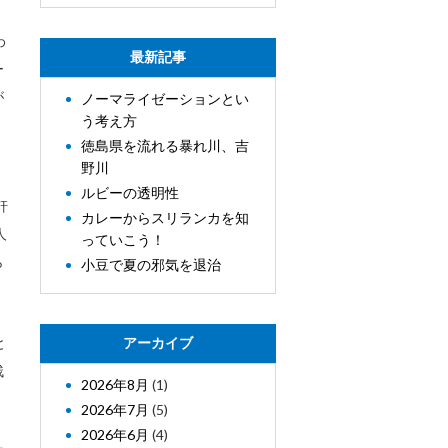
わ
最新記事
ー
が
ノーマライゼーションとい
う考え方
徳島県を流れる暴れ川、吉
野川
ルビーの透明性
軒
カレーからスリランカを知
人
っていこう！
ら
小豆で夏の邪気を退治
と
アーカイブ
残
2026年8月
(1)
2026年7月
(5)
2026年6月
(4)