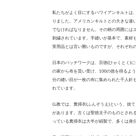
私たちがよく目にするハワイアンキルトは、
りました。アメリカンキルトとの大きな違
でなければなりません。その柄の周囲には
刺繍されています。手縫いが基本で、素材も
実用品とは言い難いものですが、それぞれ
日本のパッチワークは、百徳(ひゃくとく)
の家から布を貰い受け、100の徳を得るよう
分の縫い目が一枚の布に集められた千人針
れています。
仏教では、糞掃衣(ふんぞうえ)という、捨
があります。古くは聖徳太子のものとされ
っている糞掃衣は大半が絹製で、多くは身