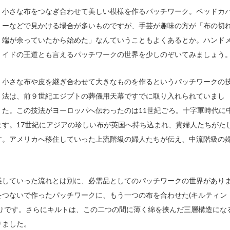
小さな布をつなぎ合わせて美しい模様を作るパッチワーク。ベッドカ
ーなどで見かける場合が多いものですが、手芸が趣味の方が「布の切
端が余っていたから始めた」なんていうこともよくあるとか。ハンド
イドの王道とも言えるパッチワークの世界を少しのぞいてみましょう
小さな布や皮を継ぎ合わせて大きなものを作るというパッチワークの
法は、前９世紀エジプトの葬儀用天幕ですでに取り入れられていまし
た。この技法がヨーロッパへ伝わったのは11世紀ごろ。十字軍時代に
す。17世紀にアジアの珍しい布が英国へ持ち込まれ、貴婦人たちがた
す。アメリカへ移住していった上流階級の婦人たちが伝え、中流階級の
展していった流れとは別に、必需品としてのパッチワークの世界があり
をつないで作ったパッチワークに、もう一つの布を合わせた(キルティン
まりです。さらにキルトは、この二つの間に薄く綿を挟んだ三層構造にな
りました。