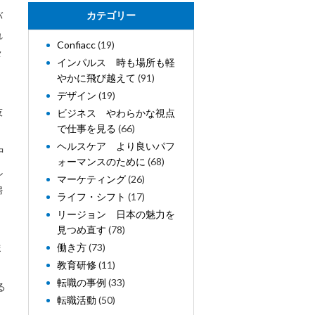
バ
カテゴリー
れ
Confiacc
(19)
メ
インパルス 時も場所も軽
。
やかに飛び越えて
(91)
デザイン
(19)
技
ビジネス やわらかな視点
で仕事を見る
(66)
ヘルスケア より良いパフ
中
ォーマンスのために
(68)
し
マーケティング
(26)
婦
ライフ・シフト
(17)
リージョン 日本の魅力を
見つめ直す
(78)
ま
働き方
(73)
教育研修
(11)
転職の事例
(33)
る
転職活動
(50)