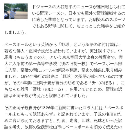
ドジャースの大谷翔平のニュースが連日報じられて
いる野球シーズン。日本でも屋外で野球観戦するの
に適した季節となっています。お馴染みのスポーツ
でもある野球に関して、ちょっとした雑学をご紹介
しましょう。
ベースボールという英語から「野球」という訳語の名付け親は、
著名な俳人・正岡子規だと思われていますが、実は誤りです。中
馬庚（ちゅうま かのえ）という東京帝国大学出身の教育者で、帝
大に入る前の第一高等中学校（後の旧制一校）でベースボール部
に入部。部活の間にルールの解説や翻訳、部史の編集に取り組み
ました。1894年発行の部史に「野球」の訳語が載っているのです
が、その4年前に正岡子規が自分の幼名である「升（のぼる）」に
ちなんだ雅号「野球（のぼーる）」を用いていたため、野球の訳
語は正岡子規が考えたと誤解されていました。
その正岡子規自身が1896年に新聞に書いたコラムには「ベースボ
ール未だもって訳語あらず」と記されています。子規の名誉のた
めに言い添えておきますと、打者、走者、四球、死球といった訳
語を考え、故郷の愛媛県松山市にベースボールを初めて伝えたの