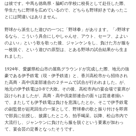
は彼です。中馬も徳島県・脇町の学校に校長として赴任した際、
学生たちに野球を広めているので、どちらも野球好きであったこ
とには間違いはありません。
野球から派生した遊びの一つに「野球拳」があります。「♪野球す
るなら、こういう具合にしやしゃんせ、アウト、セーフ、よよい
のよい♪」という歌を歌った後、ジャンケンをし、負けた方が服を
一枚脱ぐ、という遊びの原型は、とある野球の試合結果から生ま
れました。
1924年、愛媛県松山市の屋島グラウンドが完成した際、地元の強
豪である伊予鉄電（現・伊予鉄道）と、香川高松市から招待され
た高商・高中倶楽部連合の２チームで試合が行われました。が、
地元の伊予鉄電は0-8で大敗。その後、高松市内の宴会場で宴席が
設けられましたが、高商・高中倶楽部連合の面々は芸達者揃い
で、またしても伊予鉄電は負けを意識したとか。そこで伊予鉄電
の副監督が起死回生の一策として、野球拳の歌と振り付けを即席
で部員に伝授し、披露したところ、拍手喝采。以降、松山市内で
大流行し、ジャンケンに負けたら服を脱ぐという要素が加わっ
て、宴会芸の定番となったそうです。