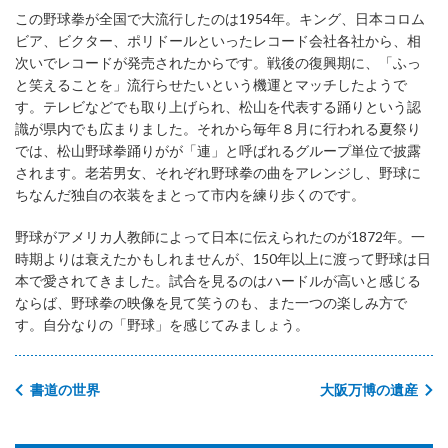
この野球拳が全国で大流行したのは1954年。キング、日本コロム
ビア、ビクター、ポリドールといったレコード会社各社から、相
次いでレコードが発売されたからです。戦後の復興期に、「ふっ
と笑えることを」流行らせたいという機運とマッチしたようで
す。テレビなどでも取り上げられ、松山を代表する踊りという認
識が県内でも広まりました。それから毎年８月に行われる夏祭り
では、松山野球拳踊りがが「連」と呼ばれるグループ単位で披露
されます。老若男女、それぞれ野球拳の曲をアレンジし、野球に
ちなんだ独自の衣装をまとって市内を練り歩くのです。
野球がアメリカ人教師によって日本に伝えられたのが1872年。一
時期よりは衰えたかもしれませんが、150年以上に渡って野球は日
本で愛されてきました。試合を見るのはハードルが高いと感じる
ならば、野球拳の映像を見て笑うのも、また一つの楽しみ方で
す。自分なりの「野球」を感じてみましょう。
書道の世界
大阪万博の遺産