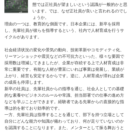
態では正社員が望ましいという認識が一般的かと思
います。では、なぜ正社員が良いと言われるのでし
ょうか。
理由の一つは、教育的な側面です。日本企業には、新卒を採用
し、先輩社員が彼らを指導するという、社内で人材育成を行うサ
イクルがあります。
社会経済状況の変化や景気の動向、技術革新やコモディティ化、
リーマンショックや震災などの不可抗力といった、様々な要因で
採用数は増減してきましたが、企業が存続する上で人材育成は非
常に重要です。有能な人材が豊富にいれば事業は発展し、業績が
上がり、経営も安定するからです。逆に、人材育成が滞れば企業
の成長も停滞します。
新卒の社員は、先輩社員からの指導を通じ、社会人としての基礎
的な素養やビジネスのルールや常識、担当部署での仕事の進め方
などを学ぶことができます。経験者である先輩からの直接的な指
導は的を射ており効率的です。
一方、先輩社員は指導することを通じて、部下を持つ立場として
自分にどんな能力や知識が備わっており、何が足りていないのか
を認識することになります。また、メンターとして振る舞おうと