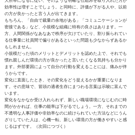
大所帯になるに従い、そのような明確な仕組みを取り入れた方が
効率性は増すことでしょう。と同時に、評価が下がる人や、以前
の方が良かったと言う人が出てきます。
もちろん、「自由で裁量の余地がある」「コミュニケーションが
密接である」など、小規模な組織に特有の良さはあります。一
方、人間関係がなあなあで秩序が欠けていたり、割り振られてい
る仕事量に社員間で偏りがあるといった問題も少なからずあるか
もしれません。
小規模だった頃のメリットとデメリットを認めた上で、それでも
慣れ親しんだ環境の方が良かったと言いたくなる気持ちも分かり
ます。外部要因によって自分の行動を変えることには、痛みが伴
うからです。
変化に直面したとき、その変化をどう捉えるかが重要になりま
す。その意味で、冒頭の適者生存にまつわる言葉は示唆に富んで
います。
変化をなかなか受け入れられず、新しい職場環境になじむのに時
間がかかれば、仕事の能率は下がるでしょう。一方、それまでの
不透明な人事評価や非効率なのに続けられていた方法などにうん
ざりしていた人は、心機一転、新しい環境の方が働きやすいと感
じるはずです。（次回につづく）