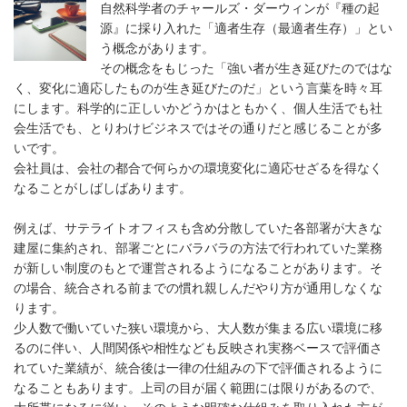
自然科学者のチャールズ・ダーウィンが『種の起
源』に採り入れた「適者生存（最適者生存）」とい
う概念があります。
その概念をもじった「強い者が生き延びたのではな
く、変化に適応したものが生き延びたのだ」という言葉を時々耳
にします。科学的に正しいかどうかはともかく、個人生活でも社
会生活でも、とりわけビジネスではその通りだと感じることが多
いです。
会社員は、会社の都合で何らかの環境変化に適応せざるを得なく
なることがしばしばあります。
例えば、サテライトオフィスも含め分散していた各部署が大きな
建屋に集約され、部署ごとにバラバラの方法で行われていた業務
が新しい制度のもとで運営されるようになることがあります。そ
の場合、統合される前までの慣れ親しんだやり方が通用しなくな
ります。
少人数で働いていた狭い環境から、大人数が集まる広い環境に移
るのに伴い、人間関係や相性なども反映され実務ベースで評価さ
れていた業績が、統合後は一律の仕組みの下で評価されるように
なることもあります。上司の目が届く範囲には限りがあるので、