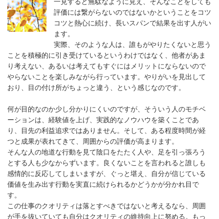
一見すると無駄なように見え、そんなことをしても
評価には繋がらないのではないかということをコツ
コツと熱心に続け、長いスパンで結果を出す人がい
ます。
実際、そのような人は、誰もがやりたくないと思う
ことを積極的に引き受けているというわけではなく、他者があま
り考えない、あるいは考えてもすぐにはメリットにならないので
やらないことを楽しみながら行っています。やりがいを見出して
おり、目の付け所がちょっと違う、という感じなのです。
何が目的なのか少し分かりにくいのですが、そういう人のモチベ
ーションは、経験値を上げ、実践的なノウハウを築くことであ
り、目先の利益追求ではありません。そして、ある程度時間が経
つと成果が表れてきて、周囲からの評価が高まります。
そんな人の地道な行動を見て陰口をたたく人や、足を引っ張ろう
とする人も少なからずいます。良くないことを言われると誰しも
感情的に反応してしまいますが、ぐっと堪え、自分が信じている
価値を生み出す行動を実直に続けられるかどうかが分かれ目で
す。
この仕事のクオリティは落とすべきではないと考えるなら、周囲
が手を抜いていても自分はクオリティの維持向上に努める。もっ