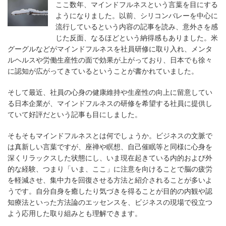
ここ数年、マインドフルネスという言葉を目にする
ようになりました。以前、シリコンバレーを中心に
流行しているという内容の記事を読み、意外さを感
じた反面、なるほどという納得感もありました。米
グーグルなどがマインドフルネスを社員研修に取り入れ、メンタ
ルヘルスや労働生産性の面で効果が上がっており、日本でも徐々
に認知が広がってきているということが書かれていました。
そして最近、社員の心身の健康維持や生産性の向上に留意してい
る日本企業が、マインドフルネスの研修を希望する社員に提供し
ていて好評だという記事も目にしました。
そもそもマインドフルネスとは何でしょうか。ビジネスの文脈で
は真新しい言葉ですが、座禅や瞑想、自己催眠等と同様に心身を
深くリラックスした状態にし、いま現在起きている内的および外
的な経験、つまり「いま、ここ」に注意を向けることで脳の疲労
を軽減させ、集中力を回復させる方法と紹介されることが多いよ
うです。自分自身を癒したり気づきを得ることが目的の内観や認
知療法といった方法論のエッセンスを、ビジネスの現場で役立つ
よう応用した取り組みとも理解できます。