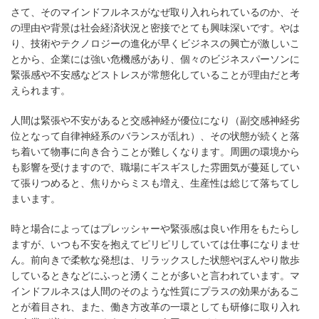
さて、そのマインドフルネスがなぜ取り入れられているのか、そ
の理由や背景は社会経済状況と密接でとても興味深いです。やは
り、技術やテクノロジーの進化が早くビジネスの興亡が激しいこ
とから、企業には強い危機感があり、個々のビジネスパーソンに
緊張感や不安感などストレスが常態化していることが理由だと考
えられます。
人間は緊張や不安があると交感神経が優位になり（副交感神経劣
位となって自律神経系のバランスが乱れ）、その状態が続くと落
ち着いて物事に向き合うことが難しくなります。周囲の環境から
も影響を受けますので、職場にギスギスした雰囲気が蔓延してい
て張りつめると、焦りからミスも増え、生産性は総じて落ちてし
まいます。
時と場合によってはプレッシャーや緊張感は良い作用をもたらし
ますが、いつも不安を抱えてピリピリしていては仕事になりませ
ん。前向きで柔軟な発想は、リラックスした状態やぼんやり散歩
しているときなどにふっと湧くことが多いと言われています。マ
インドフルネスは人間のそのような性質にプラスの効果があるこ
とが着目され、また、働き方改革の一環としても研修に取り入れ