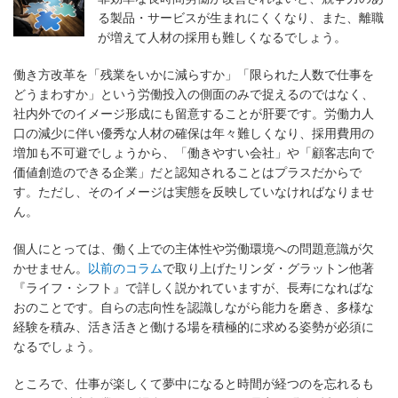
る製品・サービスが生まれにくくなり、また、離職
が増えて人材の採用も難しくなるでしょう。
働き方改革を「残業をいかに減らすか」「限られた人数で仕事を
どうまわすか」という労働投入の側面のみで捉えるのではなく、
社内外でのイメージ形成にも留意することが肝要です。労働力人
口の減少に伴い優秀な人材の確保は年々難しくなり、採用費用の
増加も不可避でしょうから、「働きやすい会社」や「顧客志向で
価値創造のできる企業」だと認知されることはプラスだからで
す。ただし、そのイメージは実態を反映していなければなりませ
ん。
個人にとっては、働く上での主体性や労働環境への問題意識が欠
かせません。
以前のコラム
で取り上げたリンダ・グラットン他著
『ライフ・シフト』で詳しく説かれていますが、長寿になればな
おのことです。自らの志向性を認識しながら能力を磨き、多様な
経験を積み、活き活きと働ける場を積極的に求める姿勢が必須に
なるでしょう。
ところで、仕事が楽しくて夢中になると時間が経つのを忘れるも