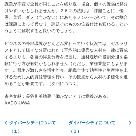
課題が不変で全員が同じことを繰り返す場合、個々の優劣は見分
けやすいかもしれませんが、２６２の法則は「課題ごとに、優
秀、普通、ダメ（向かない）にあたるメンバーがいて、その割合
は課題によって異なり、課題そのものの位置付けも変わる」とい
うように解釈すると良いのでしょう。
ビジネスの外部環境がどんどん変わっていく状況では、ゼネラリ
ストとして様々な分野にわたり平均的に優秀な人材を一律に育成
するよりも、各自の得意分野を把握し、適材適所の役割分担を柔
軟に行う方が有効かもしれません（ただし、業種業態にもよりま
す）。競争が激しさを増す昨今、組織全体で効率性と生産性を上
げるために人的資源管理を行い、その観点から人材の多様化を進
めることが肝要です。（次回につづく）
参考文献：長谷川英祐著『働かないアリに意義がある』
KADOKAWA
ダイバーシティについて
ダイバーシティについて
（１）
（３）