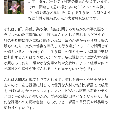
近年、ダイバーシティ推進の提言が増えています。
それに関連して思い浮かぶのが「２６２の法則」
で、蟻や蜂など集団で生活する生き物にも似たよう
な法則性が観られる点が大変興味深いです。
それは、餌、外敵、巣や卵、幼虫に関する何らかの有事の際やト
ラブルへの反応閾値の差（腰の重さ）として表れるのだそうで、
餌の発見時に即座に動く蟻もいれば、反応が遅かったり無反応の
蟻もいたり、巣穴の修復を率先して行う蟻がいる一方で我関せず
の蟻もいるというわけで、「働き蟻」の優劣を一つの基準で安易
に判断することはできないようです。要は課題ごとに対応する蟻
が異なっており、緩やかな分業体制や交代制によって組織全体で
効率性と生産性が維持されることが重要なのだそうです。
これは人間の組織でも見てとれます。誰しも得手・不得手があり
ますので、ある課題に対しては優秀な人材でも別の課題では成果
を上げられなかったりします。また、ビジネス環境の変化やテク
ノロジーの進歩が早いため、従来の課題自体がなくなったり、新
たな課題への対応が急務になったりと、課題の重要度や難易度も
変わりやすいです。