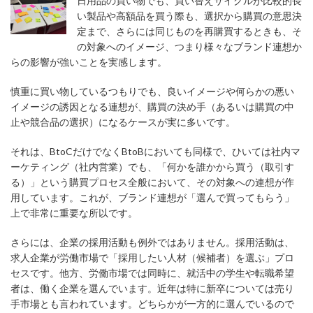
日用品の買い物でも、買い替えサイクルが比較的長
い製品や高額品を買う際も、選択から購買の意思決
定まで、さらには同じものを再購買するときも、そ
の対象へのイメージ、つまり様々なブランド連想か
らの影響が強いことを実感します。
慎重に買い物しているつもりでも、良いイメージや何らかの悪い
イメージの誘因となる連想が、購買の決め手（あるいは購買の中
止や競合品の選択）になるケースが実に多いです。
それは、BtoCだけでなくBtoBにおいても同様で、ひいては社内マ
ーケティング（社内営業）でも、「何かを誰かから買う（取引す
る）」という購買プロセス全般において、その対象への連想が作
用しています。これが、ブランド連想が「選んで買ってもらう」
上で非常に重要な所以です。
さらには、企業の採用活動も例外ではありません。採用活動は、
求人企業が労働市場で「採用したい人材（候補者）を選ぶ」プロ
セスです。他方、労働市場では同時に、就活中の学生や転職希望
者は、働く企業を選んでいます。近年は特に新卒については売り
手市場とも言われています。どちらかが一方的に選んでいるので