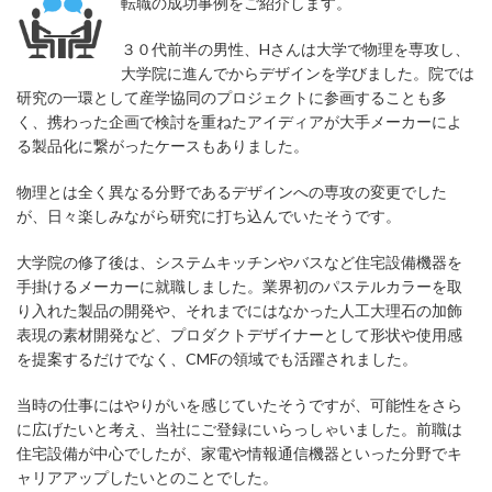
転職の成功事例をご紹介します。
３０代前半の男性、Hさんは大学で物理を専攻し、
大学院に進んでからデザインを学びました。院では
研究の一環として産学協同のプロジェクトに参画することも多
く、携わった企画で検討を重ねたアイディアが大手メーカーによ
る製品化に繋がったケースもありました。
物理とは全く異なる分野であるデザインへの専攻の変更でした
が、日々楽しみながら研究に打ち込んでいたそうです。
大学院の修了後は、システムキッチンやバスなど住宅設備機器を
手掛けるメーカーに就職しました。業界初のパステルカラーを取
り入れた製品の開発や、それまでにはなかった人工大理石の加飾
表現の素材開発など、プロダクトデザイナーとして形状や使用感
を提案するだけでなく、CMFの領域でも活躍されました。
当時の仕事にはやりがいを感じていたそうですが、可能性をさら
に広げたいと考え、当社にご登録にいらっしゃいました。前職は
住宅設備が中心でしたが、家電や情報通信機器といった分野でキ
ャリアアップしたいとのことでした。