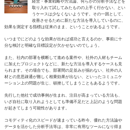
経営・事業戦略や方法論、何らかの分析手法などを
取り入れて試してみたものの上手く行かない、とい
うケースは少なくないようです。その一因として、
改善させるために新たな方法を導入しているのに、
効果を測定する指標は従来のまま、ということがあるようです。
いつまでにどのような効果が出れば成功と言えるのか、事前に十
分な検討と明確な目標設定が欠かせないのでしょう。
また、社内の部署を横断して進める案件や、社外の人材もチーム
に加えたプロジェクトなどに、新たな方法を導入するケースも見
られます。その場合でも、部署間の足並みが揃わない、社外の人
材との意思疎通が難しく相乗効果が出ない、といったコミュニケ
ーション上の問題が生じ、頓挫してしまうこともあるようです。
先行した他社で成功事例が生まれ、注目が高まっている方法も、
いざ自社に取り入れようとしても準備不足だと上記のような問題
が起きてしまう可能性があります。
コモディティ化のスピードが速まっている昨今、優れた方法論や
データを活かした分析手法等は、非常に有用なツールになり得ま