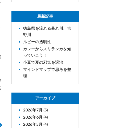
ー
最新記事
ま
徳島県を流れる暴れ川、吉
う
野川
ルビーの透明性
カレーからスリランカを知
っていこう！
否
小豆で夏の邪気を退治
マインドマップで思考を整
理
途
活
アーカイブ
2026年7月
(5)
2026年6月
(4)
2026年5月
(4)