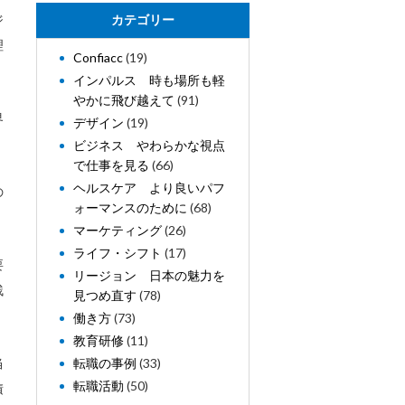
ジ
カテゴリー
理
Confiacc
(19)
インパルス 時も場所も軽
やかに飛び越えて
(91)
界
デザイン
(19)
ビジネス やわらかな視点
で仕事を見る
(66)
ヘルスケア より良いパフ
の
ォーマンスのために
(68)
マーケティング
(26)
ライフ・シフト
(17)
要
リージョン 日本の魅力を
残
見つめ直す
(78)
働き方
(73)
教育研修
(11)
当
転職の事例
(33)
転職活動
(50)
積