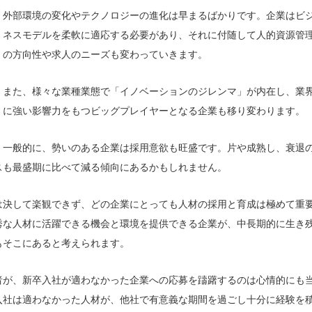
外部環境の変化やテクノロジーの進化は早まるばかりです。企業はビ
ネスモデルを柔軟に適応する必要があり、それに付随して人的資源管
の方向性や求人のニーズも変わっていきます。
また、様々な業種業態で「イノベーションのジレンマ」が内在し、業
に強い影響力をもつビッグプレイヤーとなる企業も移り変わります。
一般的に、勢いのある企業は採用意欲も旺盛です。片や成熟し、衰退
スも最盛期に比べて減る傾向にあるかもしれません。
は決して楽観できず、どの企業にとっても人材の採用と育成は極めて重
秀な人材に活躍できる機会と環境を提供できる企業が、中長期的に生き
もそこにあると考えられます。
者が、新卒入社が適わなかった企業への応募を躊躇するのは心情的にも
入社は適わなかった人材が、他社で有意義な期間を過ごし十分に経験を