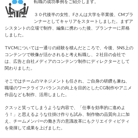
転職の成功事例をご紹介します。
３０代後半の女性、Fさんは大学を卒業後、CMプラ
ンナーとしてキャリアをスタートしました。まずア
シスタントの立場で制作、編集に携わった後、プランナーに昇格
しました。
TVCMについては一通りの経験を積んだところで、今後、SNS上の
コンテンツで映像が活かされると考え転職し、２社目の会社で
は、広告と自社メディアのコンテンツ制作にディレクターとして
関わりました。
そこではチームのマネジメントも任され、ご自身の研鑽も兼ね、
職場のワークライフバランスの向上を目的としたCG制作やアニメ
作品なども制作、活用しました。
クスッと笑ってしまうような内容で、「仕事を効率的に進めよ
う！」と思えるような仕掛け作りも試み、制作物の品質向上に加
え、チームメンバーの働き方の意識改革にもクリエイティビティ
を発揮して成果を上げました。