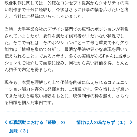
映像制作に関しては、的確なコンセプト提案からクオリティの高
い制作まで十分に経験し、今後はさらに仕事の幅を広げたいと考
え、当社にご登録にいらっしゃいました。
当時、大手事業会社のデザイン部門での広報のポジションが募集
されていましたが、要件を満たす候補者がまだいない状況でし
た。そこで当社は、そのポジションにとって最も重要で不可欠な
能力は「情報を集めて分析し、最適な手法や豊かな表現を用いて
伝えられること」であると考え、多くの実績があるFさんに当ポジ
ションをご紹介して面接に臨み、同社から高い評価を得、とんと
ん拍子で内定を得ました。
現在も、本質を理解した上で価値を的確に伝えられるコミュニケ
ーション能力を存分に発揮され、ご活躍です。労を惜しまず磨い
てきた能力と幅広い経験をもとに、映像制作の枠を超え、さらな
る飛躍を掴んだ事例です。
転職活動における「経験」の
情けは人の為ならず（１）
意味（３）