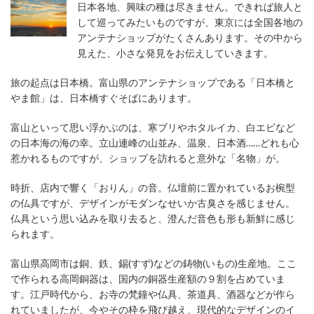
日本各地、興味の種は尽きません。できれば旅人と
して巡ってみたいものですが、東京には全国各地の
アンテナショップがたくさんあります。その中から
見えた、小さな発見をお伝えしていきます。
旅の起点は日本橋。富山県のアンテナショップである「日本橋と
やま館」は、日本橋すぐそばにあります。
富山といって思い浮かぶのは、寒ブリやホタルイカ、白エビなど
の日本海の海の幸。立山連峰の山並み、温泉、日本酒……どれも心
惹かれるものですが、ショップを訪れると意外な「名物」が。
時折、店内で響く「おりん」の音。仏壇前に置かれているお椀型
の仏具ですが、デザインがモダンなせいか古臭さを感じません。
仏具という思い込みを取り去ると、澄んだ音色も形も新鮮に感じ
られます。
富山県高岡市は銅、鉄、錫(すず)などの鋳物(いもの)生産地。ここ
で作られる高岡銅器は、国内の銅器生産額の９割を占めていま
す。江戸時代から、お寺の梵鐘や仏具、茶道具、酒器などが作ら
れていましたが、今やその枠を飛び越え、現代的なデザインのイ