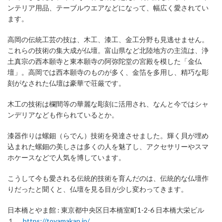
ンテリア用品、テーブルウエアなどになって、幅広く愛されてい
ます。
高岡の伝統工芸の技は、木工、漆工、金工分野も見逃せません。
これらの技術の集大成が仏壇。富山県など北陸地方の主流は、浄
土真宗の西本願寺と東本願寺の阿弥陀堂の宮殿を模した「金仏
壇」。高岡では西本願寺のものが多く、金箔を多用し、精巧な彫
刻がなされた仏壇は豪華で荘厳です。
木工の技術は欄間等の華麗な彫刻に活用され、なんと今ではシャ
ンデリアなども作られているとか。
漆器作りは螺鈿（らでん）技術を発達させました。輝く貝が埋め
込まれた螺鈿の美しさは多くの人を魅了し、アクセサリーやスマ
ホケースなどで人気を博しています。
こうして今も愛される伝統的技術を育んだのは、伝統的な仏壇作
りだったと聞くと、仏壇を見る目が少し変わってきます。
日本橋とやま館 : 東京都中央区日本橋室町1-2-6 日本橋大栄ビル
１
https://toyamakan.jp/