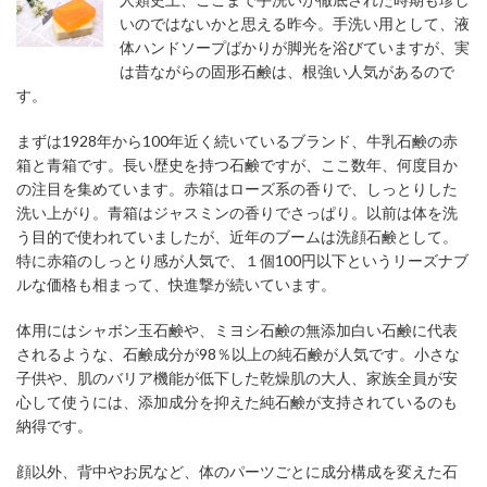
いのではないかと思える昨今。手洗い用として、液
体ハンドソープばかりが脚光を浴びていますが、実
は昔ながらの固形石鹸は、根強い人気があるので
す。
まずは1928年から100年近く続いているブランド、牛乳石鹸の赤
箱と青箱です。長い歴史を持つ石鹸ですが、ここ数年、何度目か
の注目を集めています。赤箱はローズ系の香りで、しっとりした
洗い上がり。青箱はジャスミンの香りでさっぱり。以前は体を洗
う目的で使われていましたが、近年のブームは洗顔石鹸として。
特に赤箱のしっとり感が人気で、１個100円以下というリーズナブ
ルな価格も相まって、快進撃が続いています。
体用にはシャボン玉石鹸や、ミヨシ石鹸の無添加白い石鹸に代表
されるような、石鹸成分が98％以上の純石鹸が人気です。小さな
子供や、肌のバリア機能が低下した乾燥肌の大人、家族全員が安
心して使うには、添加成分を抑えた純石鹸が支持されているのも
納得です。
顔以外、背中やお尻など、体のパーツごとに成分構成を変えた石