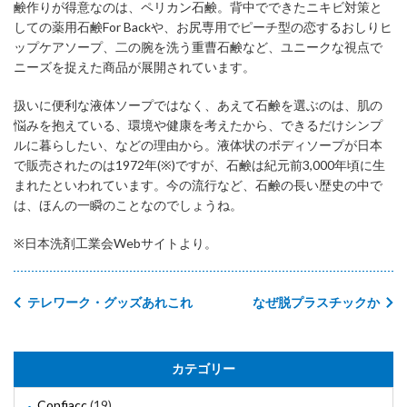
鹸作りが得意なのは、ペリカン石鹸。背中でできたニキビ対策と
しての薬用石鹸For Backや、お尻専用でピーチ型の恋するおしりヒ
ップケアソープ、二の腕を洗う重曹石鹸など、ユニークな視点で
ニーズを捉えた商品が展開されています。
扱いに便利な液体ソープではなく、あえて石鹸を選ぶのは、肌の
悩みを抱えている、環境や健康を考えたから、できるだけシンプ
ルに暮らしたい、などの理由から。液体状のボディソープが日本
で販売されたのは1972年(※)ですが、石鹸は紀元前3,000年頃に生
まれたといわれています。今の流行など、石鹸の長い歴史の中で
は、ほんの一瞬のことなのでしょうね。
※日本洗剤工業会Webサイトより。
テレワーク・グッズあれこれ
なぜ脱プラスチックか
カテゴリー
Confiacc
(19)