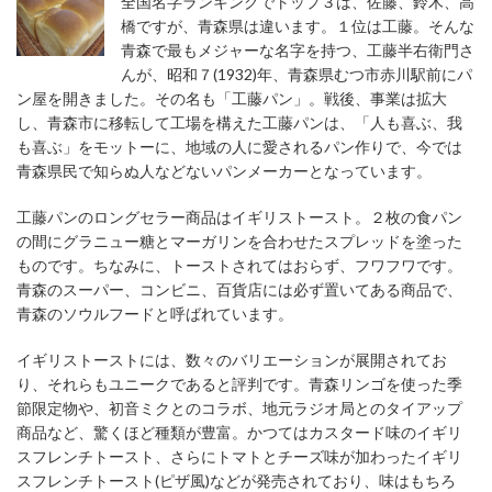
全国名字ランキングでトップ３は、佐藤、鈴木、高
橋ですが、青森県は違います。１位は工藤。そんな
青森で最もメジャーな名字を持つ、工藤半右衛門さ
んが、昭和７(1932)年、青森県むつ市赤川駅前にパ
ン屋を開きました。その名も「工藤パン」。戦後、事業は拡大
し、青森市に移転して工場を構えた工藤パンは、「人も喜ぶ、我
も喜ぶ」をモットーに、地域の人に愛されるパン作りで、今では
青森県民で知らぬ人などないパンメーカーとなっています。
工藤パンのロングセラー商品はイギリストースト。２枚の食パン
の間にグラニュー糖とマーガリンを合わせたスプレッドを塗った
ものです。ちなみに、トーストされてはおらず、フワフワです。
青森のスーパー、コンビニ、百貨店には必ず置いてある商品で、
青森のソウルフードと呼ばれています。
イギリストーストには、数々のバリエーションが展開されてお
り、それらもユニークであると評判です。青森リンゴを使った季
節限定物や、初音ミクとのコラボ、地元ラジオ局とのタイアップ
商品など、驚くほど種類が豊富。かつてはカスタード味のイギリ
スフレンチトースト、さらにトマトとチーズ味が加わったイギリ
スフレンチトースト(ピザ風)などが発売されており、味はもちろ