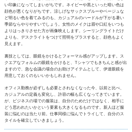
い印象になってしまいがちです。ネイビーや黒といった暗い色は
顔色が悪くなりがちです。涼しげなサックスブルーやベージュな
ど明るい色を着てみるのも、カジュアルのハードルが下がる暑い
季節ならやりやすいでしょう。女性のメイクは眉や口紅をいつも
よりはっきりさせた方が画像映えします。シーリングライトだけ
よりも、デスクライトをつけて照明をプラスすると、顔色もよく
見えます。
裏技としては、眼鏡をかけるとフォーマル感がアップします。ス
クエアなフォルムの眼鏡をかけると、Tシャツでもきちんと感が出
ますので、急な会議の場合のお助けアイテムとして、伊達眼鏡を
用意しておくのもいいかもしれません。
オフィス勤務が必ずしも必要とされなくなった今、以前と比べ、
カジュアルの定義も変化し、許容の幅も広くなってきています。
が、ビジネスの場での服装は、自分のためだけではなく、相手に
どう思われたいかという要素も大きくなるものです。新人ほど服
装に悩むのは当たり前。仕事同様に悩んでトライして、自分のス
タイルを確立していきましょう。