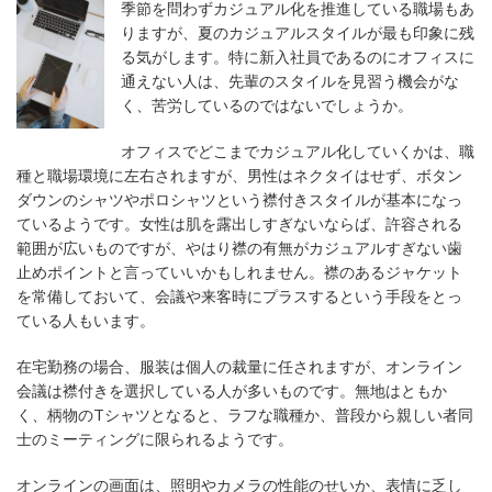
季節を問わずカジュアル化を推進している職場もあ
りますが、夏のカジュアルスタイルが最も印象に残
る気がします。特に新入社員であるのにオフィスに
通えない人は、先輩のスタイルを見習う機会がな
く、苦労しているのではないでしょうか。
オフィスでどこまでカジュアル化していくかは、職
種と職場環境に左右されますが、男性はネクタイはせず、ボタン
ダウンのシャツやポロシャツという襟付きスタイルが基本になっ
ているようです。女性は肌を露出しすぎないならば、許容される
範囲が広いものですが、やはり襟の有無がカジュアルすぎない歯
止めポイントと言っていいかもしれません。襟のあるジャケット
を常備しておいて、会議や来客時にプラスするという手段をとっ
ている人もいます。
在宅勤務の場合、服装は個人の裁量に任されますが、オンライン
会議は襟付きを選択している人が多いものです。無地はともか
く、柄物のTシャツとなると、ラフな職種か、普段から親しい者同
士のミーティングに限られるようです。
オンラインの画面は、照明やカメラの性能のせいか、表情に乏し