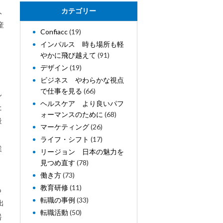
人
カテゴリー
産
Confiacc
(19)
インパルス 時も場所も軽
やかに飛び越えて
(91)
デザイン
(19)
、
ビジネス やわらかな視点
で仕事を見る
(66)
ん
ヘルスケア より良いパフ
た
ォーマンスのために
(68)
量
マーケティング
(26)
ライフ・シフト
(17)
業
リージョン 日本の魅力を
見つめ直す
(78)
働き方
(73)
教育研修
(11)
も
転職の事例
(33)
出
転職活動
(50)
醤