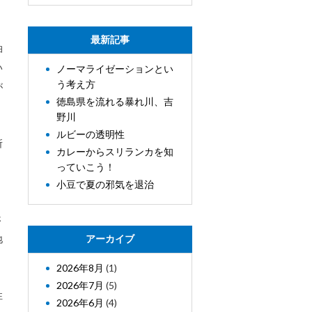
最新記事
油
い
ノーマライゼーションとい
う考え方
が
徳島県を流れる暴れ川、吉
野川
ルビーの透明性
所
カレーからスリランカを知
く
っていこう！
小豆で夏の邪気を退治
さ
地
アーカイブ
2026年8月
(1)
2026年7月
(5)
性
2026年6月
(4)