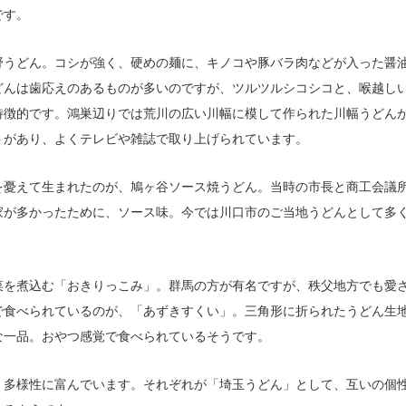
です。
野うどん。コシが強く、硬めの麺に、キノコや豚バラ肉などが入った醤
どんは歯応えのあるものが多いのですが、ツルツルシコシコと、喉越し
特徴的です。鴻巣辺りでは荒川の広い川幅に模して作られた川幅うどん
トがあり、よくテレビや雑誌で取り上げられています。
を憂えて生まれたのが、鳩ヶ谷ソース焼うどん。当時の市長と商工会議
家が多かったために、ソース味。今では川口市のご当地うどんとして多
菜を煮込む「おきりっこみ」。群馬の方が有名ですが、秩父地方でも愛
で食べられているのが、「あずきすくい」。三角形に折られたうどん生
な一品。おやつ感覚で食べられているそうです。
、多様性に富んでいます。それぞれが「埼玉うどん」として、互いの個