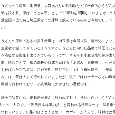
うどんの生産量、消費量、人口あたりの店舗数などで圧倒的なうどん
気を誇る香川県は「うどん県」としてPR活動を展開していますが、生
量全国２位である埼玉県がその牙城に挑んでいるのをご存知でしょう
か。
うどんの原料である小麦生産量は、埼玉県は全国６位。都市化により
生産者が減ってきているようですが、うどんに向いた品種で埼玉うど
を応援する農家も出てきているようです。そもそも小麦栽培で芽が出
際、踏むことで、根の成長や育成を助ける「麦踏み」を提唱し、生産
を伸ばした功労者は、江戸末期に熊谷市に生まれた権田愛三。「麦踏
み」は、昔は人力で行われていましたが、現在ではローラーなどの農
機械で行われており、小麦栽培に欠かせない過程です。
埼玉では昔から小麦栽培が盛んに行われており、それに伴い、うどん
ドラマの主人公で、「近代日本経済の父」と言われる渋沢栄一は、深谷市
言われています。山梨のほうとうと違い、カボチャが入らず、味付けは