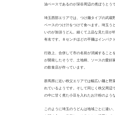
油ベースであるのが深谷周辺の煮ぼうとう
埼玉西部エリアでは、つけ麺タイプの武蔵
ベースのつけ汁をつけて食べます。埼玉う
いのが加須うどん。細くて上品な見た目が
有名です。８センチほどの平麺はインパク
行政上、合併して市の名前が消滅すること
が開発したそうで、土地柄、ソースの愛好
の飲食店が作っています。
群馬県に近い秩父エリアでは幅広い麺と野
れているようです。そして同じく秩父周辺
の中に甘く煮た小豆を入れたお汁粉のよう
このように埼玉のうどんは地域ごとに違い