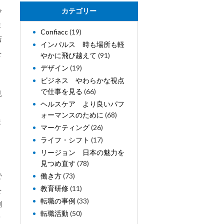
冷
カテゴリー
ま
Confiacc
(19)
店
インパルス 時も場所も軽
を
やかに飛び越えて
(91)
デザイン
(19)
ビジネス やわらかな視点
で仕事を見る
(66)
見
ヘルスケア より良いパフ
ォーマンスのために
(68)
ま
マーケティング
(26)
、
ライフ・シフト
(17)
。
リージョン 日本の魅力を
見つめ直す
(78)
で
働き方
(73)
教育研修
(11)
を
転職の事例
(33)
刺
転職活動
(50)
？