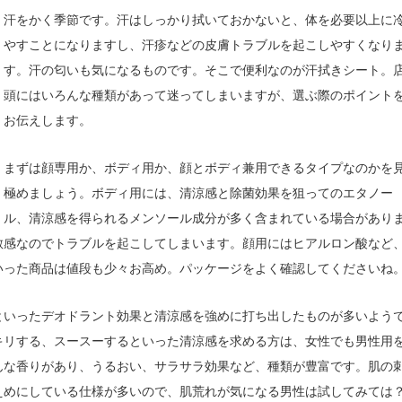
汗をかく季節です。汗はしっかり拭いておかないと、体を必要以上に
やすことになりますし、汗疹などの皮膚トラブルを起こしやすくなり
す。汗の匂いも気になるものです。そこで便利なのが汗拭きシート。
頭にはいろんな種類があって迷ってしまいますが、選ぶ際のポイント
お伝えします。
まずは顔専用か、ボディ用か、顔とボディ兼用できるタイプなのかを
極めましょう。ボディ用には、清涼感と除菌効果を狙ってのエタノー
ル、清涼感を得られるメンソール成分が多く含まれている場合があり
敏感なのでトラブルを起こしてしまいます。顔用にはヒアルロン酸など
いった商品は値段も少々お高め。パッケージをよく確認してくださいね
といったデオドラント効果と清涼感を強めに打ち出したものが多いよう
キリする、スースーするといった清涼感を求める方は、女性でも男性用
んな香りがあり、うるおい、サラサラ効果など、種類が豊富です。肌の
えめにしている仕様が多いので、肌荒れが気になる男性は試してみては