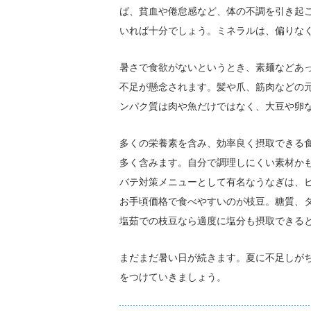
ば、貧血や倦怠感など、体の不調を引き起
いれば十分でしょう。ミネラルは、偏りな
暑さで食欲がないというとき、素麺などあ
不足が懸念されます。髪や爪、筋肉などの
ンパク質は肉や魚だけではなく、大豆や卵
多くの栄養素を含み、効率良く摂取できる
多く含みます。自分で調理しにくい素材か
バテ対策メニューとして有名なうなぎは、
お手頃価格で食べやすいのが枝豆。糖質、
塩茹での枝豆なら適度に塩分も摂取できる
まだまだ暑い日が続きます。夏に不足しが
をつけていきましょう。