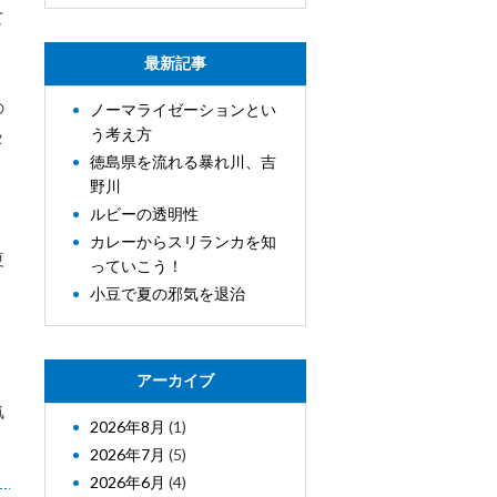
て
最新記事
の
ノーマライゼーションとい
う考え方
タ
徳島県を流れる暴れ川、吉
野川
ルビーの透明性
カレーからスリランカを知
夏
っていこう！
、
小豆で夏の邪気を退治
、
アーカイブ
気
2026年8月
(1)
2026年7月
(5)
2026年6月
(4)