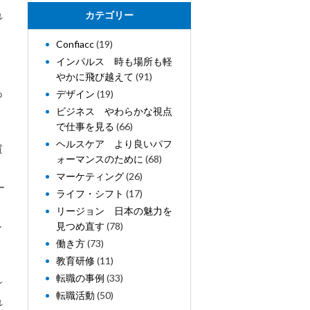
れ
カテゴリー
Confiacc
(19)
インパルス 時も場所も軽
く
やかに飛び越えて
(91)
あ
デザイン
(19)
ビジネス やわらかな視点
で仕事を見る
(66)
ヘルスケア より良いパフ
質
ォーマンスのために
(68)
マーケティング
(26)
ー
ライフ・シフト
(17)
リージョン 日本の魅力を
ル
見つめ直す
(78)
働き方
(73)
教育研修
(11)
転職の事例
(33)
シ
転職活動
(50)
れ