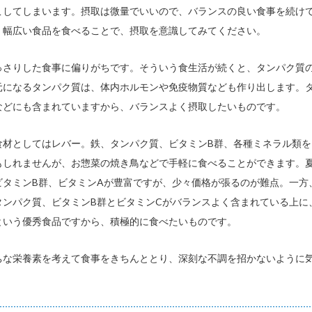
こしてしまいます。摂取は微量でいいので、バランスの良い食事を続け
く幅広い食品を食べることで、摂取を意識してみてください。
っさりした食事に偏りがちです。そういう食生活が続くと、タンパク質
元になるタンパク質は、体内ホルモンや免疫物質なども作り出します。
などにも含まれていますから、バランスよく摂取したいものです。
食材としてはレバー。鉄、タンパク質、ビタミンB群、各種ミネラル類を
もしれませんが、お惣菜の焼き鳥などで手軽に食べることができます。
ビタミンB群、ビタミンAが豊富ですが、少々価格が張るのが難点。一方
タンパク質、ビタミンB群とビタミンCがバランスよく含まれている上に
という優秀食品ですから、積極的に食べたいものです。
ちな栄養素を考えて食事をきちんととり、深刻な不調を招かないように