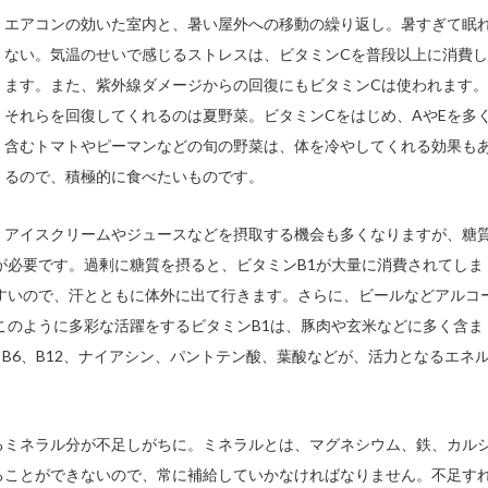
エアコンの効いた室内と、暑い屋外への移動の繰り返し。暑すぎて眠
ない。気温のせいで感じるストレスは、ビタミンCを普段以上に消費し
ます。また、紫外線ダメージからの回復にもビタミンCは使われます。
それらを回復してくれるのは夏野菜。ビタミンCをはじめ、AやEを多
含むトマトやピーマンなどの旬の野菜は、体を冷やしてくれる効果も
るので、積極的に食べたいものです。
アイスクリームやジュースなどを摂取する機会も多くなりますが、糖
が必要です。過剰に糖質を摂ると、ビタミンB1が大量に消費されてしま
すいので、汗とともに体外に出て行きます。さらに、ビールなどアルコ
このように多彩な活躍をするビタミンB1は、豚肉や玄米などに多く含ま
、B6、B12、ナイアシン、パントテン酸、葉酸などが、活力となるエネ
るミネラル分が不足しがちに。ミネラルとは、マグネシウム、鉄、カル
ることができないので、常に補給していかなければなりません。不足す