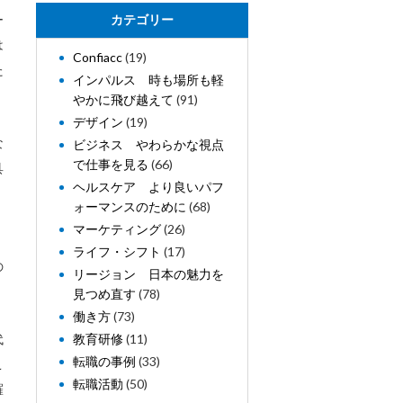
ー
カテゴリー
は
Confiacc
(19)
た
インパルス 時も場所も軽
やかに飛び越えて
(91)
デザイン
(19)
な
ビジネス やわらかな視点
で仕事を見る
(66)
具
ヘルスケア より良いパフ
ォーマンスのために
(68)
マーケティング
(26)
ライフ・シフト
(17)
の
リージョン 日本の魅力を
見つめ直す
(78)
働き方
(73)
代
教育研修
(11)
転職の事例
(33)
こ
転職活動
(50)
羅