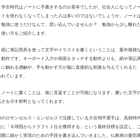
学生時代はノートに手書きするのが基本でしたが、社会人になってノ
トを使わなくなってしまった人は多いのではないでしょうか。ノート
勉強に使うだけなんて、思い込んでいませんか？ 勉強から少し離れ
使い方をご紹介します。
紙に筆記用具を使って文字やイラストを書くということは、案外複雑
動作です。キーボード入力や画面をタッチする動作よりも、紙や筆記
に触れる感触や、手を動かす方が脳に直接的な刺激を与えてくれるた
われています。
、ノートに書くことは、後に見返すことが可能になります。書いた文字
高さを示す材料となってくれます。
Bのロサンゼルス・エンゼルスで活躍している大谷翔平選手は、高校時
央に「８球団からドラフト１位を獲得する」という最終目標を設定し、
周囲に細かく実現のための手段を書き込んでいきました。仏教画の曼陀