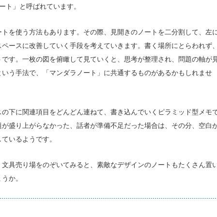
ノート」と呼ばれています。
ートを使う方法もあります。その際、見開きのノートを二分割して、左
スペースに改善していく手段を考えていきます。書く場所にとらわれず
トです。一枚の図を俯瞰して見ていくと、思考が整理され、問題の軸が
という手法で、「マンダラノート」に共通するものがあるかもしれませ
スの下に関連項目をどんどん連ねて、書き込んでいくピラミッド型メモ
題が盛り上がらなかった、話者が準備不足だった場合は、その分、空白
しているようです。
。文具売り場をのぞいてみると、素敵なデザインのノートもたくさん置
ょうか。