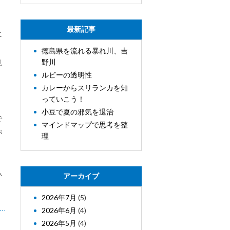
最新記事
に
、
徳島県を流れる暴れ川、吉
野川
見
ルビーの透明性
カレーからスリランカを知
っていこう！
小豆で夏の邪気を退治
で
マインドマップで思考を整
が
理
い
アーカイブ
2026年7月
(5)
2026年6月
(4)
2026年5月
(4)