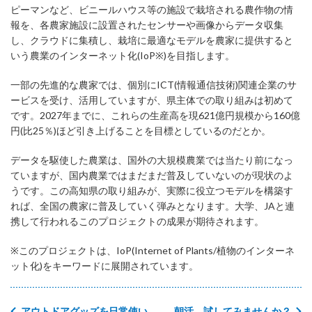
ピーマンなど、ビニールハウス等の施設で栽培される農作物の情
報を、各農家施設に設置されたセンサーや画像からデータ収集
し、クラウドに集積し、栽培に最適なモデルを農家に提供すると
いう農業のインターネット化(IoP※)を目指します。
一部の先進的な農家では、個別にICT(情報通信技術)関連企業のサ
ービスを受け、活用していますが、県主体での取り組みは初めて
です。2027年までに、これらの生産高を現621億円規模から160億
円(比25％)ほど引き上げることを目標としているのだとか。
データを駆使した農業は、国外の大規模農業では当たり前になっ
ていますが、国内農業ではまだまだ普及していないのが現状のよ
うです。この高知県の取り組みが、実際に役立つモデルを構築す
れば、全国の農家に普及していく弾みとなります。大学、JAと連
携して行われるこのプロジェクトの成果が期待されます。
※このプロジェクトは、IoP(Internet of Plants/植物のインターネ
ット化)をキーワードに展開されています。
アウトドアグッズを日常使い
朝活、試してみませんか？