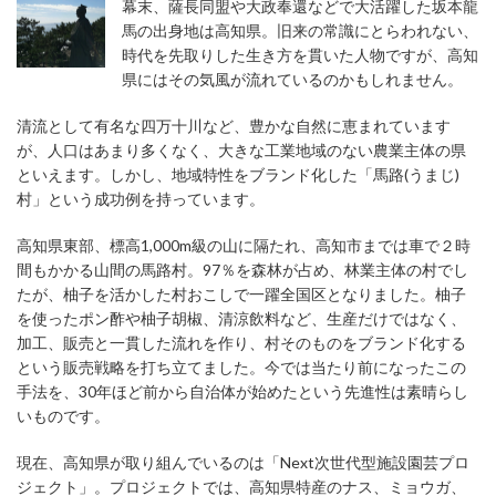
幕末、薩長同盟や大政奉還などで大活躍した坂本龍
馬の出身地は高知県。旧来の常識にとらわれない、
時代を先取りした生き方を貫いた人物ですが、高知
県にはその気風が流れているのかもしれません。
清流として有名な四万十川など、豊かな自然に恵まれています
が、人口はあまり多くなく、大きな工業地域のない農業主体の県
といえます。しかし、地域特性をブランド化した「馬路(うまじ)
村」という成功例を持っています。
高知県東部、標高1,000m級の山に隔たれ、高知市までは車で２時
間もかかる山間の馬路村。97％を森林が占め、林業主体の村でし
たが、柚子を活かした村おこしで一躍全国区となりました。柚子
を使ったポン酢や柚子胡椒、清涼飲料など、生産だけではなく、
加工、販売と一貫した流れを作り、村そのものをブランド化する
という販売戦略を打ち立てました。今では当たり前になったこの
手法を、30年ほど前から自治体が始めたという先進性は素晴らし
いものです。
現在、高知県が取り組んでいるのは「Next次世代型施設園芸プロ
ジェクト」。プロジェクトでは、高知県特産のナス、ミョウガ、