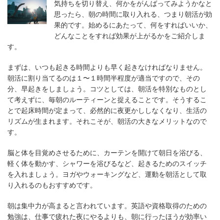
気持ちを切り替え、何かをがんばってみようかなと
思ったら、朝の時間に取り入れる、つまり朝活が効
果的です。始めるにあたって、何をすればいいか、
どんなことをすれば効果が上がるかをご紹介しま
す。
まずは、いつも起きる時間よりも早く起きなければなりません。
朝活に割り当てるのは１〜１時間半程度が適当ですので、その
分、早起きをしましょう。コツとしては、朝活を特別なものとし
て考えずに、毎朝のルーティーンと捉えることです。そうするこ
とで起床時間が定まって、必然的に夜更かししなくなり、生活の
リズムが生まれます。それこそが、朝活の大きなメリットなので
す。
脳と体を目覚めさせるために、カーテンを開けて朝日を浴びる、
軽く体を動かす、シャワーを浴びるなど、起きるためのスイッチ
を入れましょう。ヨガやウォーキングなど、運動を朝活として取
り入れるのもおすすめです。
朝は集中力が高まると言われています。英語や資格取得のための
勉強は、仕事で疲れた夜にやるよりも、朝に行ったほうが効率い