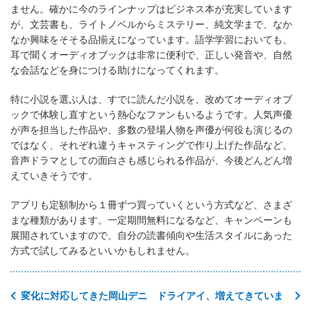
ません。確かに今のラインナップはビジネス本が充実しています
が、文芸書も、ライトノベルからミステリー、純文学まで、なか
なか興味をそそる品揃えになっています。語学学習においても、
耳で聞くオーディオブックは非常に便利で、正しい発音や、自然
な会話などを身につける助けになってくれます。
特に小説を選ぶ人は、すでに読んだ小説を、改めてオーディオブ
ックで体験し直すという熱心なファンもいるようです。人気声優
が声を担当した作品や、多数の登場人物を声優が何役も演じるの
ではなく、それぞれ違うキャスティングで作り上げた作品など、
音声ドラマとしての面白さも感じられる作品が、今後どんどん増
えていきそうです。
アプリも定額制から１冊ずつ買っていくという方式など、さまざ
まな種類があります。一定期間無料になるなど、キャンペーンも
展開されていますので、自分の読書傾向や生活スタイルにあった
方式で試してみるといいかもしれません。
変化に対応してきた岡山デニ
ドライアイ、増えてきていま