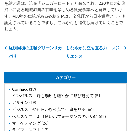
を結ぶ道は、現在「シュガーロード」と命名され、220キロの街道
沿いにある地域独自の甘味を楽しめる観光事業へと発展していま
す。400年の伝統がある砂糖文化は、文化庁から日本遺産としても
認定されていることですし、これからも進化し続けていくことで
しょう。
経済回復の主軸グリーンリカ
しなやかに立ち直る力、レジ
バリー
リエンス
カテゴリー
Confiacc
(19)
インパルス 時も場所も軽やかに飛び越えて
(91)
デザイン
(19)
ビジネス やわらかな視点で仕事を見る
(66)
ヘルスケア より良いパフォーマンスのために
(68)
マーケティング
(26)
ライフ・シフト
(17)