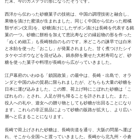
た末、今のカステラの形になったそうです。
西洋から伝わった砂糖菓子の技術は、中国の調理技術と融合し、
果物を漬けた蜜漬が生まれました。同じく中国から伝わった柑橘
類ザボン(文旦)を、砂糖漬けにしたザボン漬けは長崎を代表する銘
菓の一つ。砂糖に餅粉を加えて恵比寿などの縁起物の形を作った
「ぬくめ細工」も長崎独自のものです。米どころの諫早では白米
と水飴を使った「おこし」が発案されました。甘く煮つけたシイ
タケやゴボウなどを混ぜ込み、錦糸卵を乗せた大村寿司など、砂
糖を使った菓子や料理が長崎から広がっていきました。
江戸幕府のいわゆる「鎖国政策」の最中は、長崎・出島で、オラ
ンダと中国のみの貿易に限られましたが、どちらも大量の砂糖を
日本に運び込みました。この際、荷上げ時にこぼれた砂糖は「こ
ぼれもの」とされ、人足が持ち帰ることを許されました。また、
役人への礼や、遊女への贈り物としても砂糖が出回ることになり
ます。これらの非正規品によって砂糖の販路が拡大し、より広い
層へと広まることになります。
長崎で荷上げされた砂糖は、長崎街道を通り、大阪の問屋へ運ば
れ、そこから全国へと渡っていきました。長崎から北九州・小倉