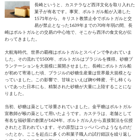
長崎というと、カステラなど西洋文化を取り入れた
菓子が有名です。事実、ポルトガル船が入港した
1571年から、キリスト教禁止令でポルトガルと交
易が禁止となった1639年までの70年年弱の間、長
崎はポルトガルとの交易の中心地で、そこから西洋の食文化が伝
わってきました。
大航海時代、世界の覇権はポルトガルとスペインで争われていま
した。その流れで1500年、ポルトガルはブラジルを獲得。砂糖プ
ランテーションを大規模に展開させました。長崎にポルトガル船
が初めて寄港した頃、ブラジルの砂糖生産量は世界最大規模とな
っていました。この影響で、甘味といえば麹や蜂蜜、干し柿くら
いであった日本にも、精製された砂糖が大量に上陸することにな
りました。
当初、砂糖は薬として珍重されていました。金平糖はポルトガル
宣教師が喉の薬として用いたようです。カステラは、老舗として
有名な福砂屋の創業が1624年。ポルトガル人から直接製法を伝授
されたと言われています。その原型はコッペパンのようなものだ
ったとか。ここを起点に多くの和菓子職人の試行錯誤を繰り返し