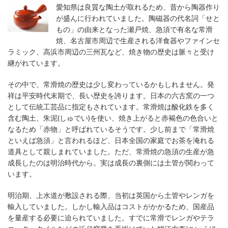
愛知県は良質な陶土が取れるため、昔から陶器作り
が盛んに行われていました。陶磁器の代名詞「せと
もの」の由来となった瀬戸焼、急須で有名な常滑
焼、名古屋市周辺で生産される洋食器やファインセ
ラミック、高浜市周辺の三州瓦など、焼き物の歴史は脈々と受け
継がれています。
その中で、常滑焼の歴史は少し変わっているかもしれません。発
祥は平安時代末期で、長い歴史を誇ります。日本の六古窯の一つ
として伝統工芸品に指定もされています。常滑焼は酸化鉄を多く
含む陶土、朱泥(しゅでい)を使い、焼き上がると赤褐色の色合いと
なるため「赤物」と呼ばれているそうです。少し前まで「常滑焼
といえば急須」と言われるほど、日本全国の家庭でお茶を淹れる
道具として親しまれていました。ただ、常滑焼の急須の生産が急
成長したのは明治時代から。実は成長の裏側には土管が関わって
います。
明治期、上水道が敷設される際、当初は英国から土管やレンガを
輸入していました。しかし輸入品はコストがかかるため、国産品
を量産する必要に迫られていました。すでに常滑でレンガやテラ