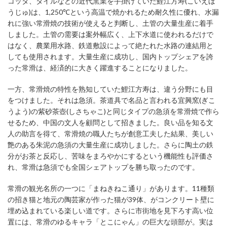
コッタ、タイルなどの近代窯業を手掛けていた鯉江方寿(こいえほ
うじゅ)は、1,250℃という高温で焼かれるため耐久性に優れ、水漏
れに強い常滑焼の技術が使えると判断し、土管の大量生産に着手
しました。土管の需要は案外幅広く、上下水道に使われるだけで
はなく、農業用水路、鉄道敷設によって絶たれた水路の連結用と
しても使用されます。大量生産に成功し、国内トップシェアを誇
った常滑は、経済的に大きく躍進することになりました。
一方、常滑焼の特性を熟知していた鯉江方寿は、違う分野にも目
をつけました。それは急須。茶道具で名品と言われる宜興窯(ぎこ
うよう)の紫砂茶壺(しさちゃこ)と同じタイプの急須を常滑焼で作ら
せるため、中国の文人を顧問として招きました。良い品を知る文
人の助言を得て、常滑焼の職人たちが創意工夫した結果、美しい
艶のある朱泥の急須の大量生産に成功しました。さらに陶土の鉄
分がお茶と反応し、苦味をまろやかにするという機能性も評価さ
れ、常滑は急須でも全国シェアトップを勝ち取ったのです。
常滑の観光名所の一つに「まねきねこ通り」があります。11種類
の招き猫と地元の陶芸家が作った猫が39体、がコンクリート壁に
埋め込まれている楽しい道です。さらに市街地を見下ろす高い位
置には、常滑のゆるキャラ「とこにゃん」の巨大な頭部が。実は