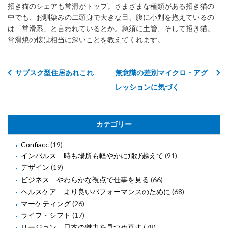
招き猫のシェアも常滑がトップ。さまざまな種類がある招き猫の
中でも、お馴染みの二頭身で大きな目、腹に小判を抱えているの
は「常滑系」と言われているとか。急須に土管、そして招き猫。
常滑焼の懐は相当に深いことを教えてくれます。
サブスク型住居あれこれ
無意識の差別マイクロ・アグ
レッションに気づく
カテゴリー
Confiacc
(19)
インパルス 時も場所も軽やかに飛び越えて
(91)
デザイン
(19)
ビジネス やわらかな視点で仕事を見る
(66)
ヘルスケア より良いパフォーマンスのために
(68)
マーケティング
(26)
ライフ・シフト
(17)
リージョン 日本の魅力を見つめ直す
(78)