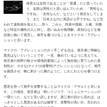
保育士は女性であることが「普通」だと思っていた
り、名医は男性だと思い込んでいため、「男性なん
ですね」「女性なんだ」などという発言をしてしま
う。また「日本人なのに英語が上手ですね」など言
われて違和感を覚えた……等々。これら、性差や国籍、人種、宗教
など特定の属性の人に対し、思い込みや無理解、差別心などを無
自覚に抱いて発言し、相手を傷つけることをマイクロ・アグレッ
ションと言います。
マイクロ・アグレッションの少々手こずる点は、発言者に明確な
悪意はないということです。一見、褒めているように見えても、
発言者の視野の狭さや環境的要因によって無自覚に育てられた差
別性が、小さな(マイクロ)攻撃性(アグレッション)となって、相手
を困惑させ、喉に刺さった棘のように、じわじわと心を傷つけま
す。
悪意を持って相手を攻撃することはマイクロ・アサルトと言いま
す。この場合、発言者は「軽いイジリで、コミュニケーションの
一環だった」などと言い訳しますが、第三者の目から見れば、は
っきりとした悪意があるのは確実で、攻撃性が高い分、言われた