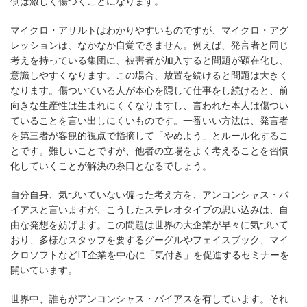
側は激しく傷つくことになります。
マイクロ・アサルトはわかりやすいものですが、マイクロ・アグ
レッションは、なかなか自覚できません。例えば、発言者と同じ
考えを持っている集団に、被害者が加入すると問題が顕在化し、
意識しやすくなります。この場合、放置を続けると問題は大きく
なります。傷ついている人が本心を隠して仕事をし続けると、前
向きな生産性は生まれにくくなりますし、言われた本人は傷つい
ていることを言い出しにくいものです。一番いい方法は、発言者
を第三者が客観的視点で指摘して「やめよう」とルール化するこ
とです。難しいことですが、他者の立場をよく考えることを習慣
化していくことが解決の糸口となるでしょう。
自分自身、気づいていない偏った考え方を、アンコンシャス・バ
イアスと言いますが、こうしたステレオタイプの思い込みは、自
由な発想を妨げます。この問題は世界の大企業が早々に気づいて
おり、多様なスタッフを要するグーグルやフェイスブック、マイ
クロソフトなどIT企業を中心に「気付き」を促進するセミナーを
開いています。
世界中、誰もがアンコンシャス・バイアスを有しています。それ