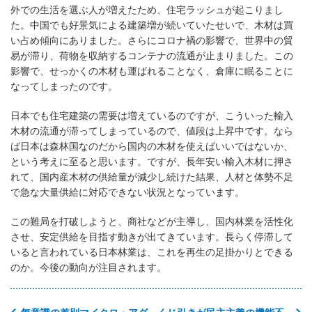
外での生活を選ぶ人が増えたため、住宅ラッシュが起こりまし
た。中国でも好景気による建築増が続いていたせいで、木材は買
い占め傾向にありました。さらにコロナ禍の影響で、世界中の貿
易が滞り、荷物を収納するコンテナの流通が止まりました。この
影響で、せっかくの木材も運ばれることなく、倉庫に眠ることに
なってしまったのです。
日本でも住宅建築の需要は増えているのですが、こういった輸入
木材の流通が滞ってしまっているので、値段は上昇中です。なら
ば日本は森林国なのだから国内の木材を使えばいいではないか、
という考えに至ると思います。ですが、長年安い輸入木材に押さ
れて、国内産木材の供給量が減少し続けた結果、人材と体勢不足
で急な大量供給に対応できない状況となっています。
この難局を打破しようと、商社などが主導し、国内林業を活性化
させ、安定供給を目指す動きが出てきています。長らく停滞して
いると言われている日本林業は、これを再生の足掛かりとできる
のか。今後の動向が注目されます。