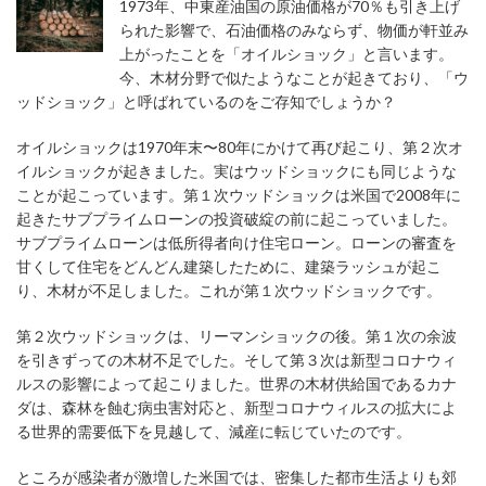
1973年、中東産油国の原油価格が70％も引き上げ
られた影響で、石油価格のみならず、物価が軒並み
上がったことを「オイルショック」と言います。
今、木材分野で似たようなことが起きており、「ウ
ッドショック」と呼ばれているのをご存知でしょうか？
オイルショックは1970年末〜80年にかけて再び起こり、第２次オ
イルショックが起きました。実はウッドショックにも同じような
ことが起こっています。第１次ウッドショックは米国で2008年に
起きたサブプライムローンの投資破綻の前に起こっていました。
サブプライムローンは低所得者向け住宅ローン。ローンの審査を
甘くして住宅をどんどん建築したために、建築ラッシュが起こ
り、木材が不足しました。これが第１次ウッドショックです。
第２次ウッドショックは、リーマンショックの後。第１次の余波
を引きずっての木材不足でした。そして第３次は新型コロナウィ
ルスの影響によって起こりました。世界の木材供給国であるカナ
ダは、森林を蝕む病虫害対応と、新型コロナウィルスの拡大によ
る世界的需要低下を見越して、減産に転じていたのです。
ところが感染者が激増した米国では、密集した都市生活よりも郊