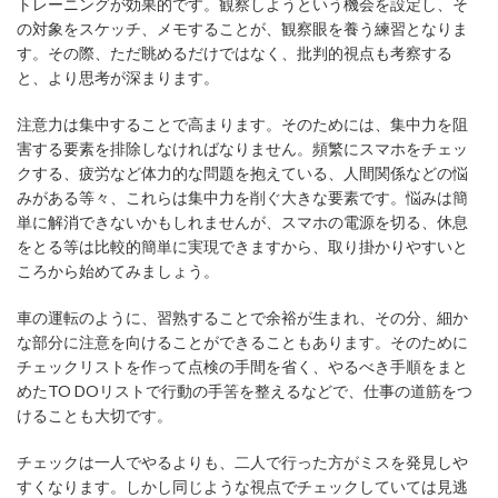
トレーニングが効果的です。観察しようという機会を設定し、そ
の対象をスケッチ、メモすることが、観察眼を養う練習となりま
す。その際、ただ眺めるだけではなく、批判的視点も考察する
と、より思考が深まります。
注意力は集中することで高まります。そのためには、集中力を阻
害する要素を排除しなければなりません。頻繁にスマホをチェッ
クする、疲労など体力的な問題を抱えている、人間関係などの悩
みがある等々、これらは集中力を削ぐ大きな要素です。悩みは簡
単に解消できないかもしれませんが、スマホの電源を切る、休息
をとる等は比較的簡単に実現できますから、取り掛かりやすいと
ころから始めてみましょう。
車の運転のように、習熟することで余裕が生まれ、その分、細か
な部分に注意を向けることができることもあります。そのために
チェックリストを作って点検の手間を省く、やるべき手順をまと
めたTO DOリストで行動の手筈を整えるなどで、仕事の道筋をつ
けることも大切です。
チェックは一人でやるよりも、二人で行った方がミスを発見しや
すくなります。しかし同じような視点でチェックしていては見逃