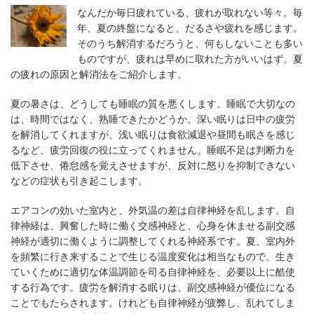
なんだか毎日疲れている、疲れが取れない等々。毎
年、夏の終盤になると、だるさや疲れを感じます。
そのうち解消するだろうと、何もしないことも多い
ものですが、疲れは早めに取れた方がいいはず。夏
の疲れの原因と解消法をご紹介します。
夏の暑さは、どうしても睡眠の質を悪くします。睡眠で大切なの
は、時間ではなく、熟睡できたかどうか。深い眠りは日中の疲労
を解消してくれますが、浅い眠りは食欲減退や昼間も眠さを感じ
るなど、疲労回復の役に立ってくれません。睡眠不足は判断力を
低下させ、倦怠感を覚えさせますが、反対に怒りを抑制できない
などの症状も引き起こします。
エアコンの効いた室内と、外気温の差は自律神経を乱します。自
律神経は、興奮した時に働く交感神経と、心身を休ませる副交感
神経が適切に働くように調整してくれる神経系です。夏、室内外
を頻繁に行き来することで生じる温度変化は相当なもので、生き
ていくために適切な体温調節を司る自律神経を、必要以上に酷使
する行為です。疲労を解消する眠りは、副交感神経が優位になる
ことでもたらされます。けれども自律神経が疲弊し、乱れてしま