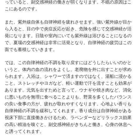
っていると、副交感神経の働きが弱くなります。不眠の原因はこ
こにあるのです。
また、紫外線自体も自律神経を疲れさせます。強い紫外線が目か
ら入ると、目の中で炎症反応が起き、危険を感じて交感神経が活
発になります。日陰や室内にいても紫外線は浴びることになるの
で、夏場の交感神経は非常に活発となり、自律神経の疲労はこの
面でも蓄積していきます。
では、この自律神経の不調を取り戻すにはどうしたらいいのかと
いうと、体内の血の流れをよくし、老廃物を外に出すことが求め
られます。入浴は、シャワーで済ますのではなく、湯船に浸かる
こと。ストレッチやヨガなど、軽い運動で汗を流すことも効果が
あります。元気を出すためと言って、ウナギや焼き肉など、消化
に悪いものを無理に食べることよりも、野菜を多くしたバランス
の良い食事の方が、疲れが取れやすくなります。心地よい香りも
自律神経の不調を緩和してくれます。香り成分は自律神経がある
視床下部に直接働きかけるため、ラベンダーなどリラックス効果
の高い精油を嗅ぐと、副交感神経がきちんと働き、心身の休息へ
と誘ってくれます。