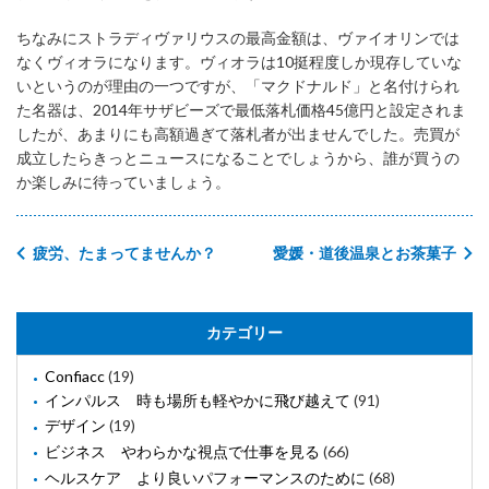
ちなみにストラディヴァリウスの最高金額は、ヴァイオリンでは
なくヴィオラになります。ヴィオラは10挺程度しか現存していな
いというのが理由の一つですが、「マクドナルド」と名付けられ
た名器は、2014年サザビーズで最低落札価格45億円と設定されま
したが、あまりにも高額過ぎて落札者が出ませんでした。売買が
成立したらきっとニュースになることでしょうから、誰が買うの
か楽しみに待っていましょう。
疲労、たまってませんか？
愛媛・道後温泉とお茶菓子
カテゴリー
Confiacc
(19)
インパルス 時も場所も軽やかに飛び越えて
(91)
デザイン
(19)
ビジネス やわらかな視点で仕事を見る
(66)
ヘルスケア より良いパフォーマンスのために
(68)