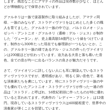
します。残念なことにアマティの作品は現存数が少なく、ほとん
どが博物館などで保管されています。
グァルネリは一族で楽器製作に取り組みましたが、アマティ同
様、一族のみならず、ストラディヴァリをはじめとした多くの職
人を育てました。グァルネリ一族の中では、バルトロメオ・ジュ
ゼッペ・アントニオ・グァルネリ（通称：デル・ジェス）が制作
した「ヴュータン」が、史上最高額16億円という値をつけていま
す。制作から300年たった現在でも修理跡が一つもないとか。こ
の、グァルネリ一族の雄であるデル・ジェスの作ったヴァイオリ
ンは200挺ほどが伝わっています。迫力ある大音と落ち着いた音
色、全ての音が均一に出るバランスの良さが魅力だそうです。
さて、ヴァイオリンに詳しくない人にも耳に馴染んでいるストラ
ディヴァリウスですが、透明感があり、明るく深い音色で、著名
な演奏家たちを虜にしています。特にストラディヴァリ一族の中
でも優れていたアントニオ・ストラディヴァリが作った一連の作
品は「ストラド」と呼ばれ、16世紀初頭に作ったものが特に優れ
ていると言われてます。代表作の「レディー・ブラント」は12億
円。現存しているストラディヴァリウスは600挺程度で、世界中の
演奏家が弾くことを切望しています。