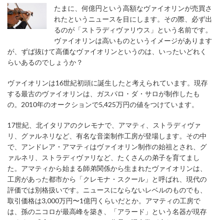
たまに、何億円という高額なヴァイオリンが売買さ
れたというニュースを目にします。その際、必ず出
るのが「ストラディヴァリウス」という名前です。
ヴァイオリンは高いものというイメージがあります
が、ずば抜けて高価なヴァイオリンというのは、いったいどれく
らいあるのでしょうか？
ヴァイオリンは16世紀初頭に誕生したと考えられています。現存
する最古のヴァイオリンは、ガスパロ・ダ・サロが制作したも
の。2010年のオークションで5,425万円の値をつけています。
17世紀、北イタリアのクレモナで、アマティ、ストラディヴァ
リ、グァルネリなど、有名な音楽制作工房が登場します。その中
で、アンドレア・アマティはヴァイオリン制作の始祖とされ、グ
ァルネリ、ストラディヴァリなど、たくさんの弟子を育てまし
た。アマティから始まる師弟関係から生まれたヴァイオリンは、
工房があった都市から「クレモナ・スクール」と呼ばれ、現代の
評価では別格扱いです。ニュースにならないレベルのものでも、
取引価格は3,000万円〜1億円くらいだとか。アマティの工房で
は、孫のニコロが最高峰を築き、「アラード」という名器が現存